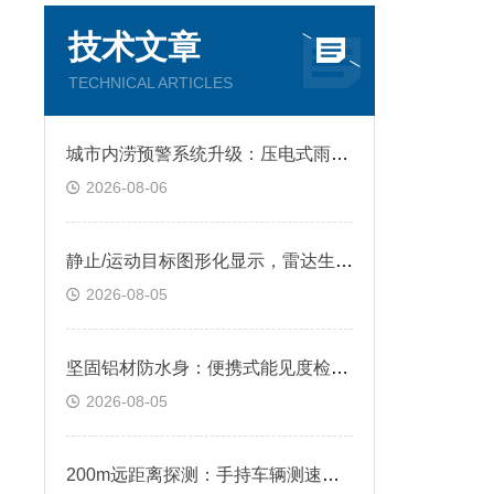
技术文章
TECHNICAL ARTICLES
城市内涝预警系统升级：压电式雨量传感器宽量程0-4mm/min，暴雨监测不溢出
2026-08-06
静止/运动目标图形化显示，雷达生命探测仪助力救援人员快速判别生命状态
2026-08-05
坚固铝材防水身：便携式能见度检测仪防尘防撞性能优异，无惧野外复杂环境
2026-08-05
200m远距离探测：手持车辆测速仪提前锁定目标车辆，预留充足反应时间