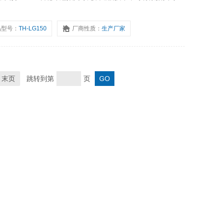
洋研究、港口运维、防汛应急等领域，为波浪监测和洪水预警
品型号：
TH-LG150
厂商性质：
生产厂家
末页
跳转到第
页