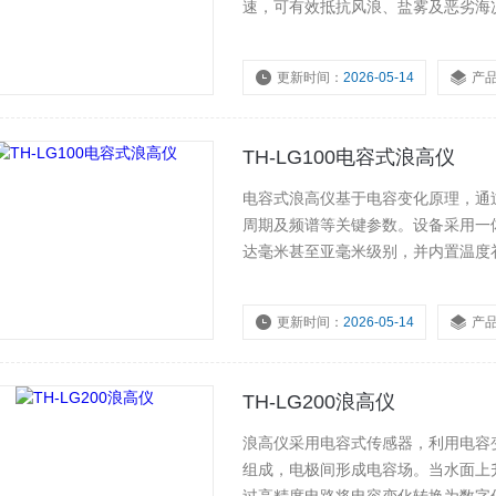
速，可有效抵抗风浪、盐雾及恶劣海
站、港口航道、近海工程、船舶试验
究，保障涉水工程与航运安全。
更新时间：
2026-05-14
产
浏览量：
197
TH-LG100电容式浪高仪
电容式浪高仪基于电容变化原理，通
周期及频谱等关键参数。设备采用一
达毫米甚至亚毫米级别，并内置温度补
通信与低功耗运行，适用于海洋工程
为波浪研究与防灾预警提供稳定可靠
更新时间：
2026-05-14
产
浏览量：
176
TH-LG200浪高仪
浪高仪采用电容式传感器，利用电容
组成，电极间形成电容场。当水面上