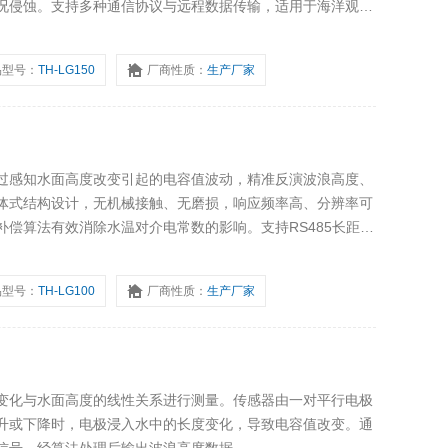
况侵蚀。支持多种通信协议与远程数据传输，适用于海洋观测
及水库湖泊等场景，助力波浪预报、防灾减灾与海洋科学研
品型号：
TH-LG150
厂商性质：
生产厂家
过感知水面高度改变引起的电容值波动，精准反演波浪高度、
体式结构设计，无机械接触、无磨损，响应频率高、分辨率可
偿算法有效消除水温对介电常数的影响。支持RS485长距离
、水利监测、港口航道、船舶模型试验及实验室水槽等场景，
的实时数据支撑。
品型号：
TH-LG100
厂商性质：
生产厂家
变化与水面高度的线性关系进行测量。传感器由一对平行电极
升或下降时，电极浸入水中的长度变化，导致电容值改变。通