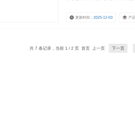
输至云端平台。该设备广泛应用于海
提供科学依据。
更新时间：
2025-12-03
产
浏览量：
443
共 7 条记录，当前 1 / 2 页 首页 上一页
下一页