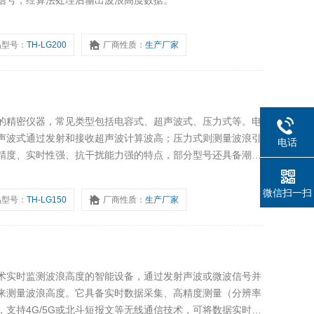
信号，经算法处理后输出波浪高度数据。
品型号：
TH-LG200
厂商性质：
生产厂家
的精密仪器，常见类型包括电容式、超声波式、压力式等。电
声波式通过发射和接收超声波计算波高；压力式则测量波浪引
电话
精度、实时性强、抗干扰能力强的特点，部分型号还具备潮位
洋监测、港口工程、水利工程及科研实验等领域。
微信扫一扫
品型号：
TH-LG150
厂商性质：
生产厂家
术实时监测波浪高度的智能设备，通过发射声波或微波信号并
来测量波浪高度。它具备实时数据采集、高精度测量（分辨率
支持4G/5G或北斗短报文等无线通信技术，可将数据实时传