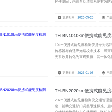
轻便坚固，内置自动清洁系统有效防
传输，广泛应用于高速公路、机场航
预警与交通安全调度提供精准可靠的
更新时间：
2026-05-25
产
浏览量：
130
TH-BN1010km便携式能见
10km便携式能见度检测仪是专为
传感器与自适应光路校准技术，可穿
光系数并转化为直观数值。其一体化
尘、防碰撞性能，适应恶劣环境。内
交通管理、气象观测、应急响应等多
更新时间：
2026-01-08
产
浏览量：
323
TH-BN2020km便携式能见
20km便携式能见度检测仪交通管
息，辅助交通部门调整限速标准、启