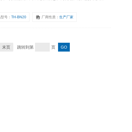
全。环境监测评估空气质量，监测工业排放、城市扬尘等对大
物的扩散规律，为环保政策
品型号：
TH-BN20
厂商性质：
生产厂家
末页
跳转到第
页