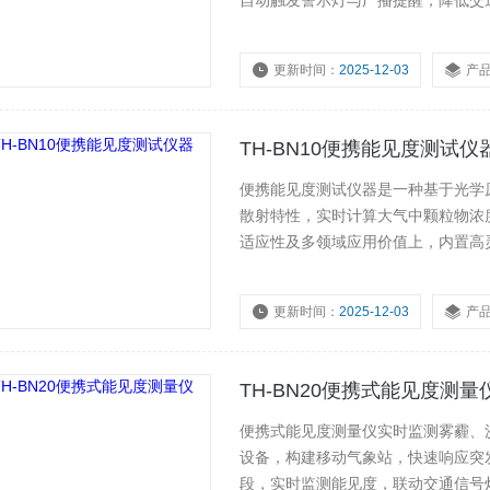
自动触发警示灯与广播提醒，降低交通
机起飞和降落的安全。气象为气象部
前预警雾霾、沙尘暴、暴雨等天气现
更新时间：
2025-12-03
产
浏览量：
458
TH-BN10便携能见度测试仪
便携能见度测试仪器是一种基于光学
散射特性，实时计算大气中颗粒物浓
适应性及多领域应用价值上，内置高
条件(如浓雾、沙尘)下仍输出稳定
根据环境变化自动调整参数，减少测量
更新时间：
2025-12-03
产
浏览量：
349
TH-BN20便携式能见度测量
便携式能见度测量仪实时监测雾霾、
设备，构建移动气象站，快速响应突
段，实时监测能见度，联动交通信号