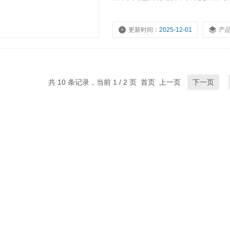
道的能见度数据，保障飞行和航行安
气能见度的影响。辅助研究大气污染
更新时间：
2025-12-01
产
浏览量：
631
共 10 条记录，当前 1 / 2 页 首页 上一页
下一页