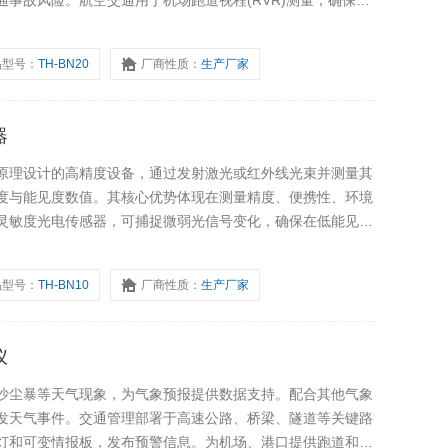
事故风险。航空交通用于机场跑道视程(RVR)测量，确保飞
门提供准确的能见度数据，支持天气预报和气象研究，帮助提
象。环境保护作为衡
品型号：
TH-BN20
厂商性质：
生产厂家
器
原理设计的高精度设备，通过发射激光或红外线光束并测量其
度与能见度数值。其核心优势体现在测量精度、便携性、环境
灵敏度光电传感器，可捕捉微弱光信号变化，确保在低能见度
数据。测量范围覆盖数十米至数十公里，支持动态校准功能，可
误差(精度稳定在±5
品型号：
TH-BN10
厂商性质：
生产厂家
仪
沙尘暴等天气现象，为气象预报提供数据支持。配合其他气象
发天气事件。交通管理部署于高速公路、桥梁、隧道等关键路
灯和可变情报板，发布预警信息。为机场、港口提供跑道和航