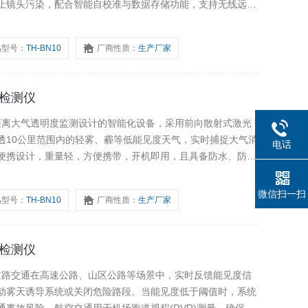
止镜头污染，配合智能自校准与数据存储功能，支持无线远程
务、港口码头、环境监测及户外作业安全等场景，为恶劣天气
现场检测支撑。
品型号：
TH-BN10
厂商性质：
生产厂家
度检测仪
远距离大气透明度监测设计的智能化设备，采用前向散射式激光
透10公里范围内的轻雾、霾等低能见度天气，实时捕捉大气消
电话
便携设计，重量轻，方便携带，开机即用，且具备防水、防
置大容量锂电池与无线传输模块，支持实时数据上传，适用于
领域。
微信扫一扫
品型号：
TH-BN10
厂商性质：
生产厂家
度检测仪
理道路交通在高速公路、山区公路等场景中，实时反馈能见度信
动雾天诱导系统或关闭危险路段。当能见度低于阈值时，系统