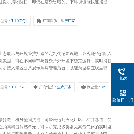
且提示清晰醒目，即便在嘈杂昏暗的井下环境也能快速捕捉预
杂培训即可熟练使用，为矿山井下日常巡检、作业面安全确
品型号：
TH-YDQ1
厂商性质：
生产厂家
生态展示与环境管护打造的定制化感知设施，外观能巧妙融入
觉氛围，可在不同季节与复杂户外环境下稳定运行，实时捕捉
同步接入景区公共展示屏与管理后台，既能为游客直观呈现生
推广提供扎实的环境数据支撑。
电话
品型号：
TH-FZ4
厂商性质：
生产厂家
浏览量：
76
微信扫一扫
景打造，机身坚固抗造，可轻松适配石化厂区、矿井巷道、受
立的高精度传感单元，可同步完成多类常见高危气体的实时监