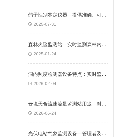
鸽子性别鉴定仪器—提供准确、可靠的性别鉴定数据，为科研工作提供有力支持
2025-07-31
森林火险监测站—实时监测森林内的气象变化，为森林消防做好气象监测
2025-01-24
洞内照度检测器设备特点：实时监测洞内光照强度，助力矿山落实安全管控
2026-02-04
云境天合流速流量监测站用途—对河道、灌渠、排水管网进行非接触式流量测量
2026-06-24
光伏电站气象监测设备—管理者及时了解电站的运行状态，发现潜在问题