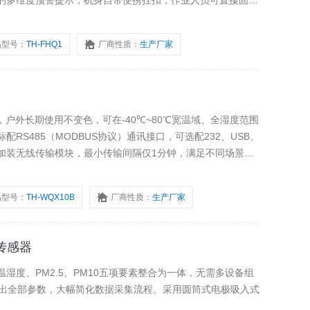
的多维度预警提示，机身自带便携挂扣，作业人员可直接固定
简洁直观，无需长时间培训即可快速上手，为各类涉气作业筑
品型号：
TH-FHQ1
厂商性质：
生产厂家
，户外长期使用不变色，可在-40℃~80℃宽温域、全湿度范围
RS485（MODBUS协议）通讯接口，可选配232、USB、
加装无线传输模块，最小传输间隔仅1分钟，满足不同场景数
品型号：
TH-WQX10B
厂商性质：
生产厂家
子传感器
湿度、PM2.5、PM10五项要素整合为一体，无需多设备组
输出全部参数，大幅简化数据采集流程。采用圆筒式电极吸入式
。