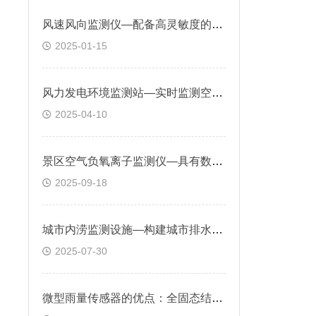
风速风向监测仪—配备高灵敏度的风速风向传感器，能够实时捕捉风的变化情况
2025-01-15
风力发电环境监测站—实时监测空气质量、污染物扩散等情况
2025-04-10
景区空气负氧离子监测仪—具有数据存储功能，可记录历史监测数据供分析使用
2025-09-18
城市内涝监测设施—构建城市排水系统模型，模拟不同降雨场景下的内涝风险
2025-07-30
微型雨量传感器的优点：全固态结构，无外露机械部件，减少维护需求