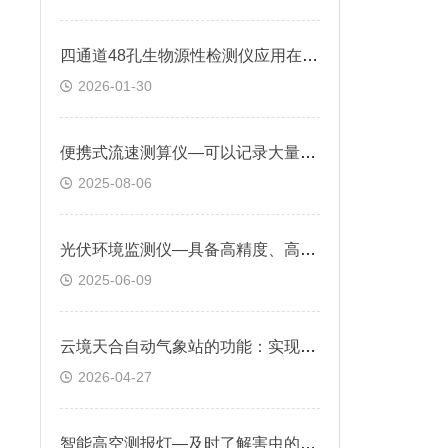
四通道48孔生物源性检测仪应用在：肉类加工企业原料入库检测、海关快速筛查
2026-01-30
便携式流速测算仪—可以记录大量测量数据，方便后续分析和报告生成
2025-08-06
光伏环境监测仪—具备高精度、高稳定性和可靠性，能适应各种恶劣的户外环境
2025-06-09
云境天合自动气象站的功能：实现气象要素的全面监测与智能分析
2026-04-27
智能高空测报灯—及时了解害虫的发生情况，制定科学合理的防治策略