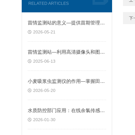
上
RELATED ARTICLES
下
苗情监测站的意义—提供苗期管理决策，助力实现“早发现、早干预、早调控”
2026-05-21
苗情监测站—利用高清摄像头和图像识别技术，对作物生长状况进行实时监测
2025-06-13
小麦吸浆虫监测仪的作用—掌握田间虫情分布，为规模化精准防治提供数据支撑
2026-05-20
水质防控部门应用：在线余氯传感器防止水质二次污染，保障终端用户饮水安全
2026-01-30