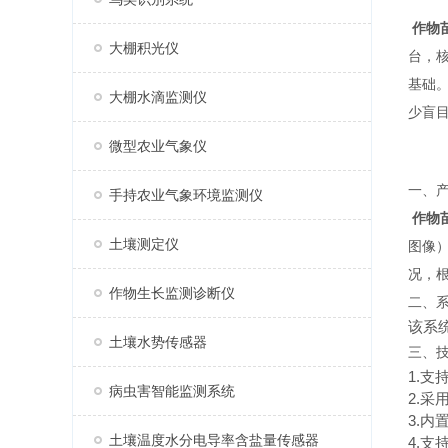
作物
大棚积光仪
台，
基础
大棚水滴监测仪
少盲
微型农业气象仪
一、
手持农业气象环境监测仪
作物
土壤测定仪
图像
况，
作物生长监测诊断仪
二、
该系
土壤水势传感器
三、
1.
病虫害智能监测系统
2.采
3.
土壤温度水分电导率含盐量传感器
4.支持