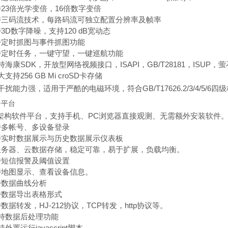
持23倍光学变倍，16倍数字变倍
支持三码流技术，每路码流可独立配置分辨率及帧率
持3D数字降噪，支持120 dB宽动态
支持定时抓图与事件抓图功能
支持定时任务，一键守望，一键巡航功能
支持海康SDK，开放型网络视频接口，ISAPI，GB/T28181，ISUP，萤
大支持256 GB Mi croSD卡存储
抗干扰能力强，适用于严酷的电磁环境，符合GB/T17626.2/3/4/5/6四
云平台
CS架构软件平台，支持手机、PC浏览器直接观测、无需额外安装软件
支持多帐号、多设备登录
支持实时数据展示与历史数据展示仪表板
云服务器、云数据存储，稳定可靠，易于扩展，负载均衡。
支持短信报警及阈值设置
支持地图显示、查看设备信息。
持数据曲线分析
支持数据导出表格形式
持数据转发，HJ-212协议，TCP转发，http协议等。
支持数据后处理功能
持外置运行javascript脚本