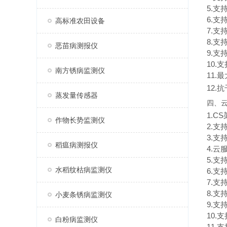
5.支
6.
高标准农田设备
7.支
8.
恶苗病测报仪
9.
10.
南方锈病监测仪
11.最
12.
蒸发量传感器
四、
1.
作物长势监测仪
2.
3.
稻瘟病测报仪
4.
5.
水稻纹枯病监测仪
6.
7.支
8.
小麦条锈病监测仪
9.支
10.
白粉病监测仪
11.支