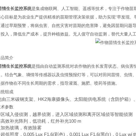
苗情生长监控系统
是集成物联网、人工智能、遥感等技术，专注于作物苗
核心目标是为农业生产提供精准的苗期管理决策依据，助力实现“早发现、
。通过早期预警，将病虫害、自然灾害对苗期的危害降，避免因苗期问题
目投入，降低生产成本，提升种植效益。无人值守自动监测，替代大量人
产品简介
苗情生长监控系统
是指由自动监测系统对农作物的生长发育状态、病虫害
）。结合气象、墒情等传感器以及虫情预报灯等，可以对田间苗情、虫情
根据作物在不同生长周期的需求，指导灌溉、施肥、喷药等措施。
系统组成
统由三米碳钢支架、HK2海康摄像头、太阳能供电系统（含防护箱）
技术参数
支持区域入侵侦测，越界侦测，进入区域侦测和离开区域侦等智能侦测
用高效补光阵列，低功耗，红外补光100 m
内置加热玻璃，有效除雾
超低照度，0.005 Lux F1.6(彩色)，0.001 Lux F1.6(黑白)，0 Lux wi th