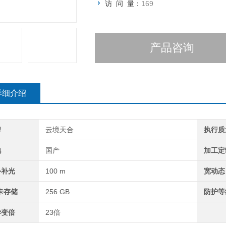
访 问 量：
169
产品咨询
详细介绍
牌
云境天合
执行质
地
国产
加工定
外补光
100 m
宽动态
卡存储
256 GB
防护等
学变倍
23倍