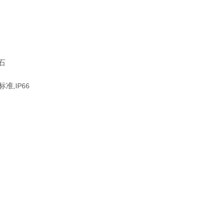
石
级标准
IP66
,
。