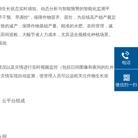
期生长状态实时感知、动态分析与智能预警的智能化监测平
早干预、早调控"，保障作物苗齐、苗壮，为后续高产稳产奠定
导致的减产，保障作物基础产量。精准的水肥、农药管理，减
工田间巡检，大幅节省人力成本，尤其适合规模化种植场景。
电话
情况以及灾情进行实时视频监控（包括日间图像和夜间的红外
、灾情实现自动监测，使管理人员可以远程关注作物生长状
微信扫一扫
、云平台组成
 IR