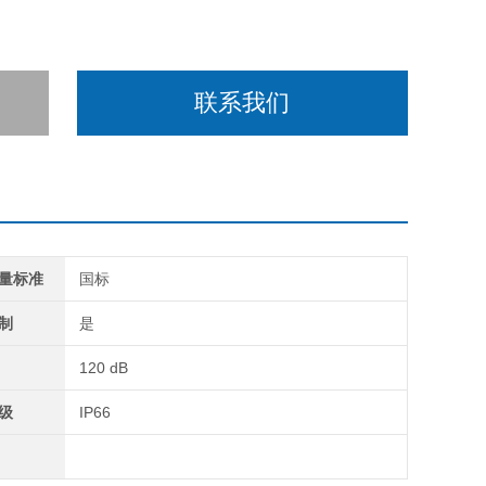
联系我们
量标准
国标
制
是
120 dB
级
IP66