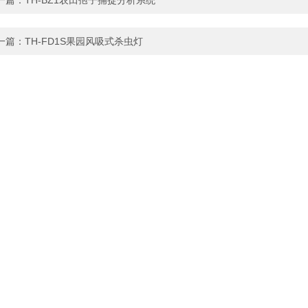
一篇：
TH-BZ1农田孢子捕捉分析系统
一篇：
TH-FD1S果园风吸式杀虫灯