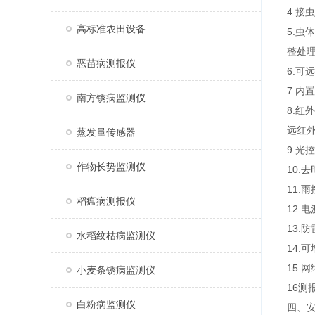
4.
高标准农田设备
5.
整处
恶苗病测报仪
6.
7.内
南方锈病监测仪
8.红
远红外
蒸发量传感器
9.
作物长势监测仪
10.
11
稻瘟病测报仪
12.
13.
水稻纹枯病监测仪
14.
15.
小麦条锈病监测仪
16测
白粉病监测仪
四、