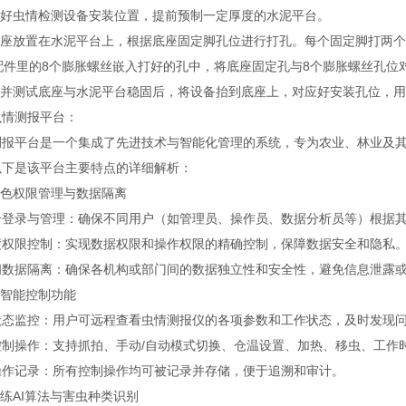
确定好虫情检测设备安装位置，提前预制一定厚度的水泥平台。
将底座放置在水泥平台上，根据底座固定脚孔位进行打孔。每个固定脚打两
将配件里的8个膨胀螺丝嵌入打好的孔中，将底座固定孔与8个膨胀螺丝孔
确定并测试底座与水泥平台稳固后，将设备抬到底座上，对应好安装孔位，
虫情测报平台：
测报平台是一个集成了先进技术与智能化管理的系统，专为农业、林业及
以下是该平台主要特点的详细解析：
角色权限管理与数据隔离
号登录与管理：确保不同用户（如管理员、操作员、数据分析员等）根据
度权限控制：实现数据权限和操作权限的精确控制，保障数据安全和隐私
间数据隔离：确保各机构或部门间的数据独立性和安全性，避免信息泄露
程智能控制功能
状态监控：用户可远程查看虫情测报仪的各项参数和工作状态，及时发现
控制操作：支持抓拍、手动/自动模式切换、仓温设置、加热、移虫、工作
操作记录：所有控制操作均可被记录并存储，便于追溯和审计。
训练AI算法与害虫种类识别