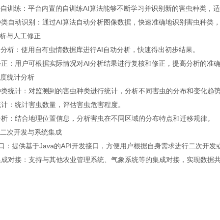
算法自训练：平台内置的自训练AI算法能够不断学习并识别新的害虫种类，
种类自动识别：通过AI算法自动分析图像数据，快速准确地识别害虫种类
I分析与人工修正
动分析：使用自有虫情数据库进行AI自动分析，快速得出初步结果。
修正：用户可根据实际情况对AI分析结果进行复核和修正，提高分析的准
维度统计分析
种类统计：对监测到的害虫种类进行统计，分析不同害虫的分布和变化趋
统计：统计害虫数量，评估害虫危害程度。
分析：结合地理位置信息，分析害虫在不同区域的分布特点和迁移规律。
持二次开发与系统集成
接口：提供基于Java的API开发接口，方便用户根据自身需求进行二次开
集成对接：支持与其他农业管理系统、气象系统等的集成对接，实现数据