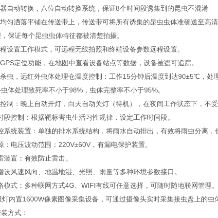
接虫器自动转换，八位自动转换系统，保证8个时间段诱集到的昆虫不混淆
虫体均匀洒落平铺在传送带上，传送带可将所有诱集的昆虫虫体准确送至高
理，保证每个昆虫虫体特征都被清楚拍摄。
可远程设置工作模式，可远程无线拍照和终端设备参数远程设置。
置GPS定位功能，在地图中查看设备站点等数据，设备被盗可追踪。
外杀虫，远红外虫体处理仓温度控制：工作15分钟后温度到达90±5℃，
虫体处理致死率不小于98%，虫体完整率不小于95%。
光控控制：晚上自动开灯，白天自动关灯（待机），在夜间工作状态下，不
去时段控制：根据靶标害虫生活习性规律，设定工作时间段。
.雨控系统装置：单独的排水系统结构，将雨水自动排出，有效将雨虫分离，
电源：电压波动范围：220V±60V，有漏电保护装置。
防雷装置：有效防止雷击。
可增设风速风向、地温地湿、光照、雨量等多种环境参数接口。
网络模式：多种联网方式4G、WIFI有线可任意选择，可随时随地联网管理
报灯内置1600W像素图像采集设备，可通过摄像头实时采集接虫盘上的虫
安装方式：