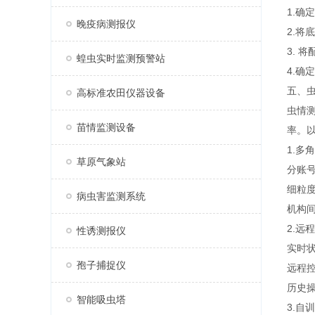
1.
晚疫病测报仪
2.
3. 
蝗虫实时监测预警站
4.
五、
高标准农田仪器设备
虫情
苗情监测设备
率。
1.多
草原气象站
分账
细粒
病虫害监测系统
机构
2.远
性诱测报仪
实时
孢子捕捉仪
远程
历史
智能吸虫塔
3.自