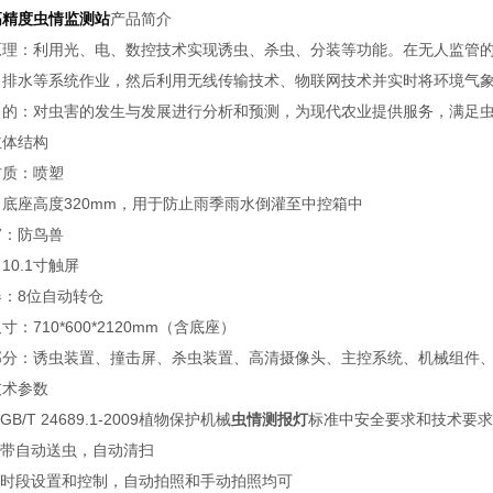
高精度虫情监测站
产品简介
原理：利用光、电、数控技术实现诱虫、杀虫、分装等功能。在无人监管
，排水等系统作业，然后利用无线传输技术、物联网技术并实时将环境气
目的：对虫害的发生与发展进行分析和预测，为现代农业提供服务，满足
主体结构
材质：喷塑
底座高度320mm，用于防止雨季雨水倒灌至中控箱中
窗：防鸟兽
10.1寸触屏
器：8位自动转仓
寸：710*600*2120mm（含底座）
部分：诱虫装置、撞击屏、杀虫装置、高清摄像头、主控系统、机械组件
技术参数
GB/T 24689.1-2009植物保护机械
虫情测报灯
标准中安全要求和技术要求
送带自动送虫，自动清扫
分时段设置和控制，自动拍照和手动拍照均可