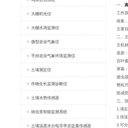
一、
工作
大棚积光仪
收集
大棚水滴监测仪
主要
二、
微型农业气象仪
主机
底座：
手持农业气象环境监测仪
百叶
屏幕：
土壤测定仪
接虫
作物生长监测诊断仪
整机尺
组成
土壤水势传感器
三、
1.满足
病虫害智能监测系统
2.传
3.可
土壤温度水分电导率含盐量传感器