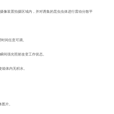
清摄像装置拍摄区域内，并对诱集的昆虫虫体进行震动分散平
处理时间任意可调。
受瞬间强光照射改变工作状态。
使箱体内无积水。
。
体图片。