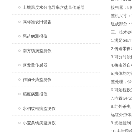
土壤温度水分电导率含盐量传感器
接虫器：8
整机尺寸：7
高标准农田设备
组成部分：
三、技术参
恶苗病测报仪
1.满足GB
2.传送带
南方锈病监测仪
3.可分时
蒸发量传感器
4.接虫器
5.虫体均
作物长势监测仪
整处理，保
6.可远程
稻瘟病测报仪
7.内置G
8.红外杀
水稻纹枯病监测仪
远红外虫体
小麦条锈病监测仪
9.光控控
10.去时