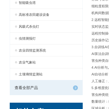
智能吸虫塔
细粒度权限
机构间数据
高标准农田建设设备
2.远程智
风吸式杀虫灯
实时状态监
远程控制操
虫情测报灯
历史操作记
3.自训练
农业四情监测系统
AI算法自
害虫种类自
农业气象站
4.AI分析
土壤墒情监测站
AI自动分
人工修正：
查看全部产品
5.多维度
害虫种类统
数量统计：
区域分析：