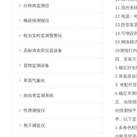
白粉病监测仪
11.雨控
12.电源：
晚疫病测报仪
13.防雷
14.可增
蝗虫实时监测预警站
15.网络
高标准农田仪器设备
16测报灯
四、安装方
苗情监测设备
1.确定好
2.将底座
草原气象站
3. 将配
4.确定并
病虫害监测系统
五、虫情测
性诱测报仪
虫情测报平
率。以下是
孢子捕捉仪
1.多角色
分账号登录