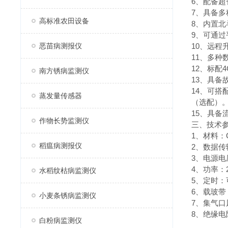
6、配备超
7、具备
高标准农田设备
8、内置北
9、可通过
恶苗病测报仪
10、远
11、多种
12、标配
南方锈病监测仪
13、具
14、可
蒸发量传感器
（选配）
15、具
作物长势监测仪
三、技术
1、材料：G
稻瘟病测报仪
2、数据传
3、电源电压
4、功率：2
水稻纹枯病监测仪
5、定时：
6、载玻带：
小麦条锈病监测仪
7、集气口风
8、绝缘电阻
白粉病监测仪