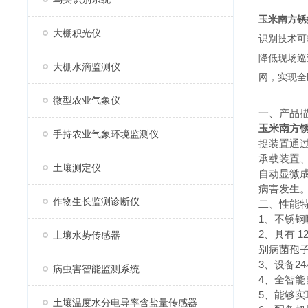
玉米南方锈
大棚积光仪
识别技术可
降低现场巡
大棚水滴监测仪
网，实现全
微型农业气象仪
一、产品
玉米南方
手持农业气象环境监测仪
捉装置通
承载装置
土壤测定仪
自动显微
病害发生
作物生长监测诊断仪
二、性能
1、不锈钢
2、具有 
土壤水势传感器
别病菌孢
3、设备
病虫害智能监测系统
4、全智
5、能够
土壤温度水分电导率含盐量传感器