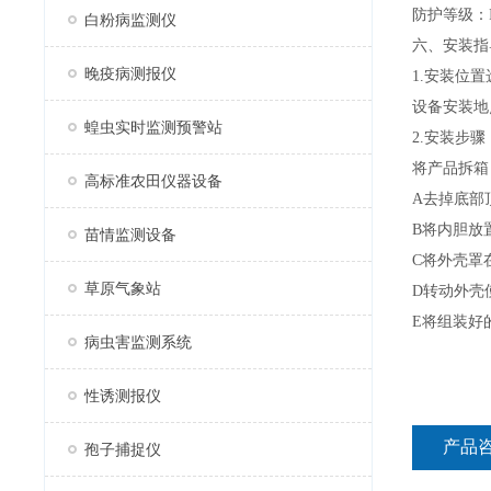
防护等级：I
白粉病监测仪
六、安装指
晚疫病测报仪
1.安装位
设备安装地
蝗虫实时监测预警站
2.安装步骤
将产品拆箱
高标准农田仪器设备
A去掉底部
B将内胆放
苗情监测设备
C将外壳罩
草原气象站
D转动外壳
E将组装好
病虫害监测系统
性诱测报仪
产品
孢子捕捉仪