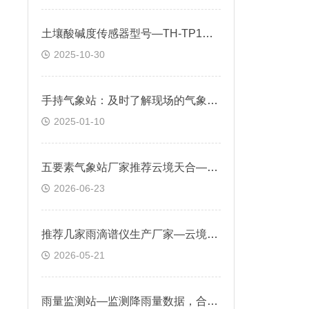
土壤酸碱度传感器型号—TH-TP1可用于研究土壤的形成、发育、演化过程
2025-10-30
手持气象站：及时了解现场的气象状况，进行现场实时测量气象
2025-01-10
五要素气象站厂家推荐云境天合—厂家直供+按需定制，打造专属气象监测方案
2026-06-23
推荐几家雨滴谱仪生产厂家—云境天合自主研发生产+站式供货
2026-05-21
雨量监测站—监测降雨量数据，合理规划和利用水资源，提高水资源利用效率