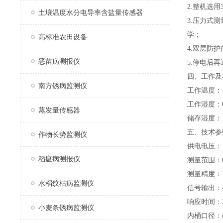
2.整机选
土壤温度水分电导率含盐量传感器
3.压力式
学；
高标准农田设备
4.双层防
恶苗病测报仪
5.停电后
四、工作及
南方锈病监测仪
工作温度：-4
工作湿度：0
蒸发量传感器
储存湿度：
五、技术参
作物长势监测仪
供电电压：1
稻瘟病测报仪
测量范围：0
测量精度：
水稻纹枯病监测仪
信号输出：48
响应时间：2
小麦条锈病监测仪
内桶口径：φ