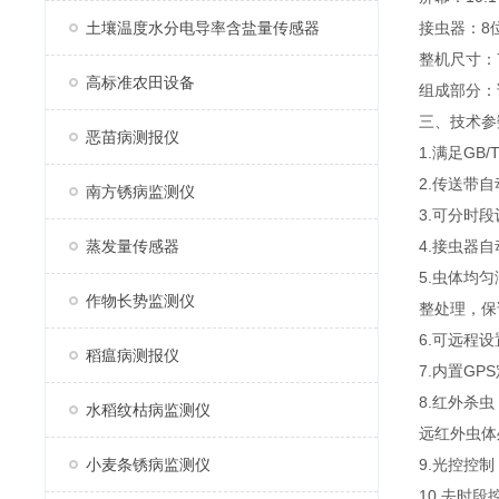
土壤温度水分电导率含盐量传感器
接虫器：8
整机尺寸：7
高标准农田设备
组成部分：
三、技术参
恶苗病测报仪
1.满足GB
2.传送带
南方锈病监测仪
3.可分时
蒸发量传感器
4.接虫器
5.虫体均
作物长势监测仪
整处理，保
6.可远程
稻瘟病测报仪
7.内置G
8.红外杀
水稻纹枯病监测仪
远红外虫体
小麦条锈病监测仪
9.光控控
10.去时