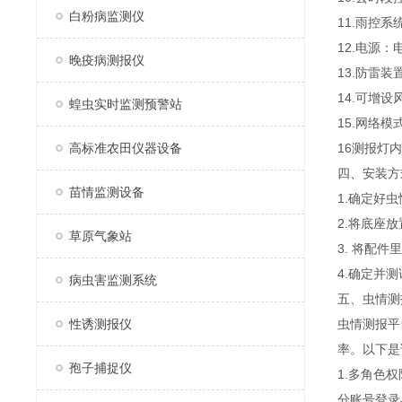
白粉病监测仪
11.雨控
12.电源：
晚疫病测报仪
13.防雷
14.可增
蝗虫实时监测预警站
15.网络
高标准农田仪器设备
16测报灯
四、安装方
苗情监测设备
1.确定好
2.将底座
草原气象站
3. 将配
4.确定并
病虫害监测系统
五、虫情测
性诱测报仪
虫情测报平
率。以下是
孢子捕捉仪
1.多角色
分账号登录