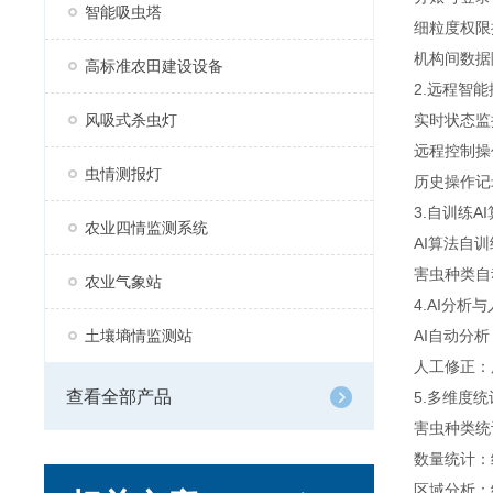
智能吸虫塔
细粒度权限
机构间数据
高标准农田建设设备
2.远程智
风吸式杀虫灯
实时状态监
远程控制操
虫情测报灯
历史操作记
3.自训练
农业四情监测系统
AI算法自
害虫种类自
农业气象站
4.AI分析
土壤墒情监测站
AI自动分
人工修正：
查看全部产品
5.多维度
害虫种类统
数量统计：
区域分析：