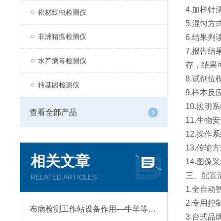
4.加样针
松材线虫检测仪
5.混匀
非洲猪瘟检测仪
6.结果
7.报告结
水产病毒检测仪
存，结果
8.试剂
转基因检测仪
9.样本
10.照
查看全部产品
11.生
12.操
13.传输
相关文章
14.图
三、配置
RELATED ARTICLES
1.全自
2.专用
布病检测工作站设备作用—牛羊等牲畜布病早期诊断和监测，确保牲畜健康无病
3.台式