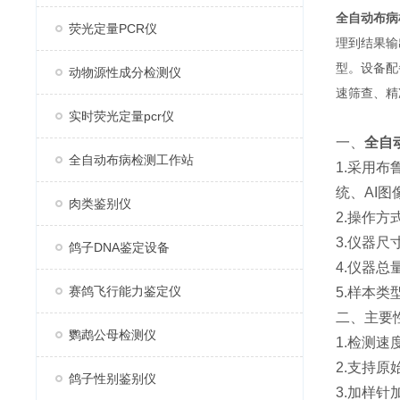
全自动布病
荧光定量PCR仪
理到结果输
型。设备配
动物源性成分检测仪
速筛查、精
实时荧光定量pcr仪
一、
全自
全自动布病检测工作站
1.采用
统、AI
肉类鉴别仪
2.操作
3.仪器尺寸
鸽子DNA鉴定设备
4.仪器总
赛鸽飞行能力鉴定仪
5.样本
二、主要
鹦鹉公母检测仪
1.检测速
2.支持原
鸽子性别鉴别仪
3.加样