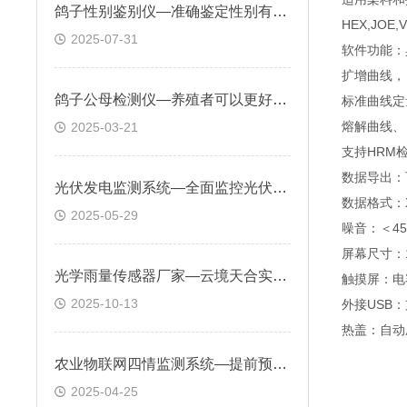
鸽子性别鉴别仪—准确鉴定性别有助于优化赛鸽训练和比赛策略
HEX,JOE,V
2025-07-31
软件功能：
扩增曲线，
鸽子公母检测仪—养殖者可以更好地控制繁殖过程，提高繁殖率和品质
标准曲线定
熔解曲线、
2025-03-21
支持HRM
数据导出：
光伏发电监测系统—全面监控光伏电站运行状态，为电站运维提供数据支持
数据格式：XL
2025-05-29
噪音：＜45
屏幕尺寸：1
光学雨量传感器厂家—云境天合实时监测城市排水系统负荷，预防内涝
触摸屏：电
2025-10-13
外接USB
热盖：自动
农业物联网四情监测系统—提前预警异常天气，联动设备自动调整农田环境参数
2025-04-25