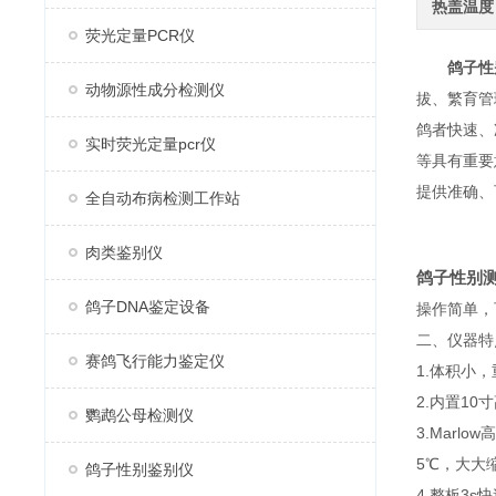
热盖温度
荧光定量PCR仪
鸽子性
动物源性成分检测仪
拔、繁育管
鸽者快速、
实时荧光定量pcr仪
等具有重要
提供准确、
全自动布病检测工作站
肉类鉴别仪
鸽子性别
鸽子DNA鉴定设备
操作简单，
二、仪器特
赛鸽飞行能力鉴定仪
1.体积小
2.内置1
鹦鹉公母检测仪
3.Marl
5℃，大大
鸽子性别鉴别仪
4.整板3