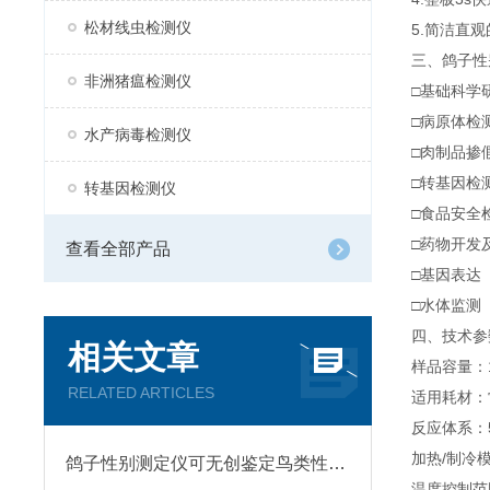
松材线虫检测仪
5.简洁直
三、鸽子性
非洲猪瘟检测仪
□基础科学
□病原体检
水产病毒检测仪
□肉制品掺
□转基因检
转基因检测仪
□食品安全
□药物开发
查看全部产品
□基因表达
□水体监测
四、技术参
相关文章
样品容量：1
RELATED ARTICLES
适用耗材：常
反应体系：5
加热/制冷
​鸽子性别测定仪可无创鉴定鸟类性别，操作便捷不伤鸽，准确率高达99.9%！
温度控制范围