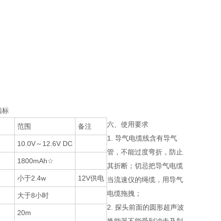
指标
六、使用要求
范围
备注
1. 导气电缆线含有导气
10.0V～12.6V DC
管，不能过度弯折，防止
1800mAh☆
其折断；切忌把导气电缆
小于2.4w
12V供电
当流速仪的绳缆，用导气
电缆拖拽；
大于8小时
2. 探头前面的圆形超声波
20m