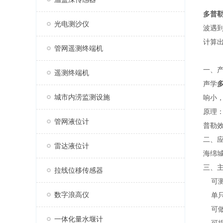
多普
光电测沙仪
波遇
计算
管网遥测终端机
一、
遥测终端机
声学
城市内涝监测设施
响小
原理
管网液位计
普勒
二、
雷达液位计
海绵
三、
拉线位移传感器
可
数字浪高仪
单
可
一体化量水堰计