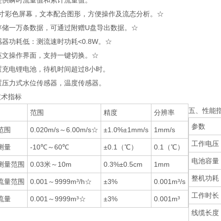
提供瞬时流量值和累计流量值。
.8寸彩色屏幕，文本配合图形，方便操作及流态分析。☆
存储一万条数据，可通过附赠U盘导出数据。☆
感器功耗低：测流速时功耗<0.8W。☆
英文操作界面，支持一键切换。☆
置充电锂电池，待机时间超过8小时。
置压力式水位传感器，温度传感器。
技术指标
五、性能
范围
精度
分辨率
参数
范围
0.020m/s～6.00m/s☆
±1.0%±1mm/s
1mm/s
工作电压
测量
-10℃～60℃
±0.1（℃）
0.1（℃）
电池容量
测量范围
0.03米～10m
0.3%±0.5cm
1mm
整机功耗
流量范围
0.001～9999m³/h☆
±3%
0.001m³/s
工作时长
流量
0.001～9999m³☆
±3%
0.001m³
线缆长度