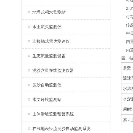
可
2
地埋式积水监测站
可
传
水土流失监测仪
中
非接触式雷达测速仪
内
内
生态流量监测设备
四、
参数
泥沙含量在线监测仪器
流速
泥沙自动监测仪
水温
水深
水文环境监测站
瞬时
山体滑坡监测预警系统
累计
在线地表径流泥沙自动监测系统