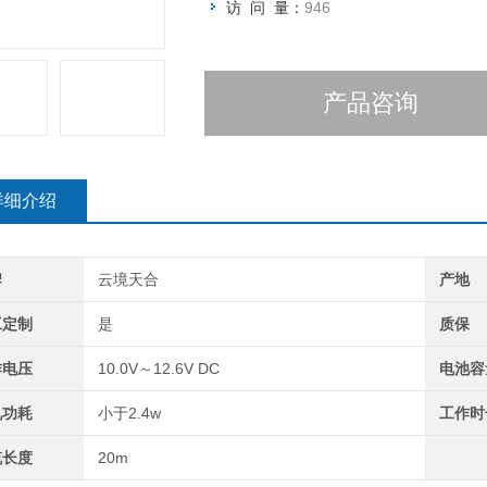
访 问 量：
946
产品咨询
详细介绍
牌
云境天合
产地
工定制
是
质保
作电压
10.0V～12.6V DC
电池容
机功耗
小于2.4w
工作时
缆长度
20m