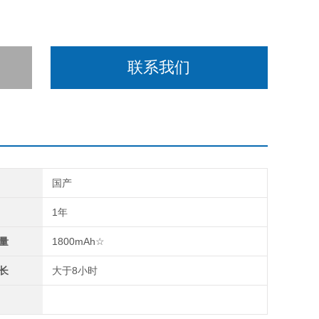
联系我们
国产
1年
量
1800mAh☆
长
大于8小时