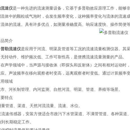
勒流速仪
是一种先进的流速测量设备，它基于多普勒效应原理工作，能够
到流体中的颗粒或气泡时，会发生频率变化，这种频率变化与流体的流速
出流体的流速。具有许多优点，如测量准确度高、响应速度快、操作简便
产品简介
多普勒流速仪
是应用于河流、明渠及管道等工况的流速流量检测仪器。其
，无转动件、维护频次低、工作可靠性高，是便携流速流量测量的产品。
：在声学领域中，当声源与接收体（即探头和反射体）之间有相对运动时
效应。声波频率在移向观察者时变高，远离观察者时变低。通过计算频率
应用领域
城市、河长制管理、内河监测、自然河流、明渠、管道、养殖等场景。
主要特点
测量管道、渠道、天然河流流量、流速、水位。
只流速传感器，安装方便适合市政污下水管渠道、不满管管道、各种渠道
做到长期稳定工作。