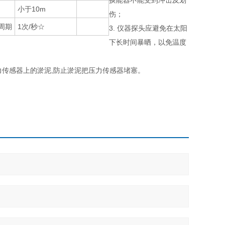
换能器不能受到冲击及划
小于10m
伤；
周期
1次/秒☆
3. 仪器探头应避免在太阳
下长时间暴晒，以免温度
力传感器上的淤泥,防止淤泥把压力传感器堵塞。