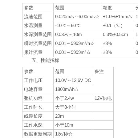
参数
范围
精度
流速范围
0.020m/s～6.00m/s☆
±1.0%±1mm/s
水温测量
-10℃～60℃
±0.1（℃）
水深测量范围
0.03米～10m
0.3%±0.5cm
瞬时流量范围
0.001～9999m³/h☆
±3%
0
累计流量
0.001～9999m³☆
±3%
0
五、性能指标
参数
范围
备注
工作电压
10.0V～12.6V DC
电池容量
1800mAh☆
整机功耗
小于2.4w
12V供电
工作时长
大于8小时
线缆长度
20m
工作水深
小于10m
数据更新周期
1次/秒☆