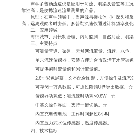
声学多普勒流速仪是应用于河流、明渠及管道等工况
靠性高，是便携流速流量测量的产品。
原理：在声学领域中，当声源与接收体（即探头和反
高，远离观察者时变低。多普勒流速仪通过计算频率变化
二、应用领域
海绵城市、河长制管理、内河监测、自然河流、明渠
三、主要特点
可测量管道、渠道、天然河流流量、流速、水位。
单只流速传感器，安装方便适合市政污下水管渠道
可提供瞬时流量值和累计流量值。
2.8寸彩色屏幕，文本配合图形，方便操作及流态
可存储一万条数据，可通过附赠U盘导出数据。
☆
传感器功耗低：测流速时功耗<0.8W。
☆
中英文操作界面，支持一键切换。
☆
内置充电锂电池，工作时间超过8小时。
内置压力式水位传感器，温度传感器。
四、技术指标