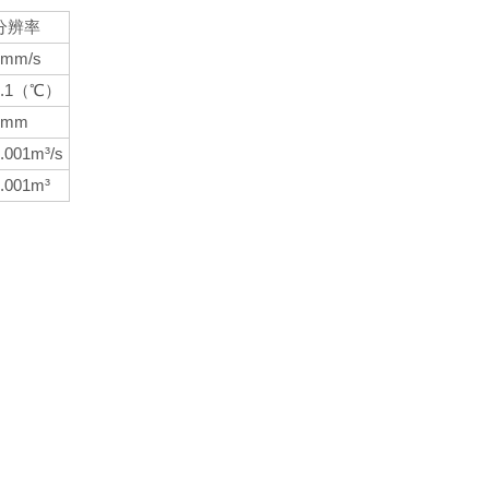
分辨率
1mm/s
0.1（℃）
1mm
.001m³/s
.001m³