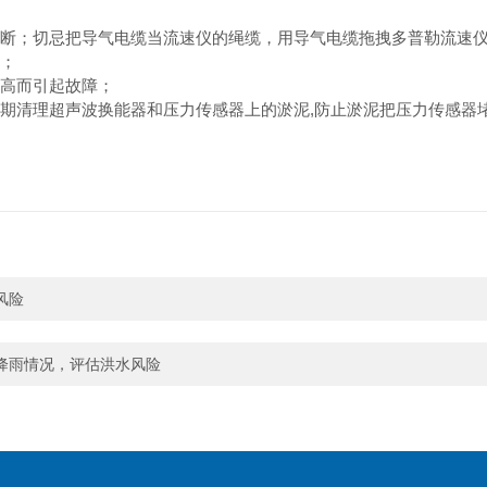
其折断；切忌把导气电缆当流速仪的绳缆，用导气电缆拖拽多普勒流速
伤；
太高而引起故障；
定期清理超声波换能器和压力传感器上的淤泥,防止淤泥把压力传感器
风险
降雨情况，评估洪水风险