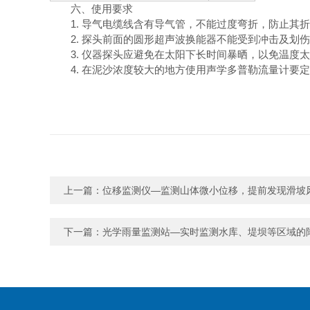
六、
使用要求
1. 导气电缆线含有导气管，不能过度弯折，防止
2. 探头前面的圆形超声波换能器不能受到冲击及划
3. 仪器探头应避免在太阳下长时间暴晒，以免温度
4. 在泥沙浓度较大的地方使用声学多普勒流量计要
上一篇：
位移监测仪—监测山体微小位移，提前发现滑坡
下一篇：
光学雨量监测站—实时监测水库、堤坝等区域的