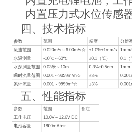
内置充电锂电池，工作
内置压力式水位传感
四、技术指标
参数
范围
精度
分辨
流速范围
0.020m/s～6.00m/s☆
±1.0%±1mm/s
1mm/
水温测量
-10℃～60℃
±0.1（℃）
0.1
水深测量范围
0.03米～10m
0.3%±0.5cm
1mm
瞬时流量范围
0.001～9999m³/h☆
±3%
0.001
累计流量
0.001～9999m³☆
±3%
0.001
五、性能指标
参数
范围
备注
工作电压
10.0V～12.6V DC
电池容量
1800mAh☆