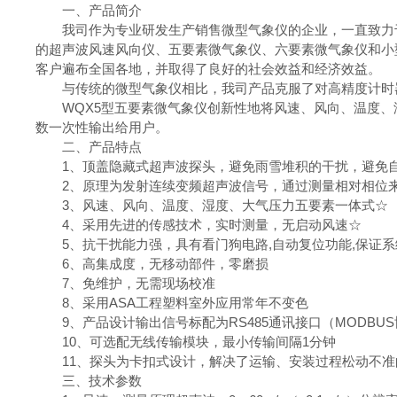
一、产品简介
我司作为专业研发生产销售微型气象仪的企业，一直致力
的超声波风速风向仪、五要素微气象仪、六要素微气象仪和小
客户遍布全国各地，并取得了良好的社会效益和经济效益。
与传统的微型气象仪相比，我司产品克服了对高精度计时
WQX5型五要素微气象仪创新性地将风速、风向、温度
数一次性输出给用户。
二、产品特点
1、顶盖隐藏式超声波探头，避免雨雪堆积的干扰，避免
2、原理为发射连续变频超声波信号，通过测量相对相位
3、风速、风向、温度、湿度、大气压力五要素一体式☆
4、采用先进的传感技术，实时测量，无启动风速☆
5、抗干扰能力强，具有看门狗电路,自动复位功能,保证
6、高集成度，无移动部件，零磨损
7、免维护，无需现场校准
8、采用ASA工程塑料室外应用常年不变色
9、产品设计输出信号标配为RS485通讯接口（MODBU
10、可选配无线传输模块，最小传输间隔1分钟
11、探头为卡扣式设计，解决了运输、安装过程松动不准
三、技术参数