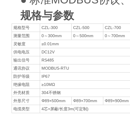
规格与参数
规格型号
CZL-300
CZL-500
CZL-700
测量范围
0～300mm
0～500mm
0～700mm
灵敏度
≤0.01mm
供电电压
DC12V
输出信号
RS485
通讯协议
MODBUS-RTU
防护等级
IP67
绝缘电阻
≥10MΩ
外壳材质
304不锈钢
外形尺寸
Φ89×500mm
Φ89×700mm
Φ89×900mm
电缆类型
4芯+屏蔽/长度3m(可定制)