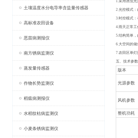
1.采用诱虫
土壤温度水分电导率含盐量传感器
2.光控模式
3.时控模式
高标准农田设备
4.雨天正常
5.结构简单
恶苗病测报仪
6.大空间的
南方锈病监测仪
7.农田区单
五、技术参数
蒸发量传感器
版本
光源参数
作物长势监测仪
稻瘟病测报仪
风机参数
整机功耗
水稻纹枯病监测仪
小麦条锈病监测仪