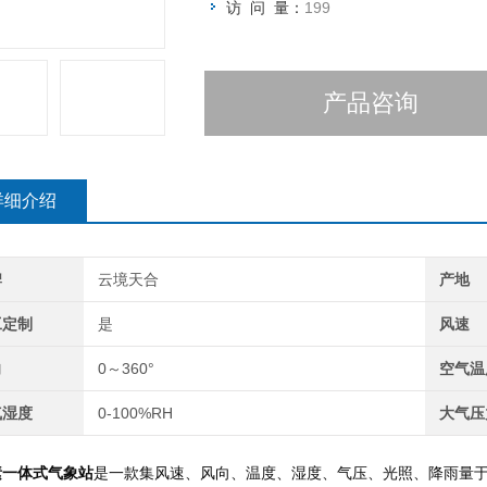
访 问 量：
199
产品咨询
详细介绍
牌
云境天合
产地
工定制
是
风速
向
0～360°
空气温
气湿度
0-100%RH
大气压
素一体式气象站
是一款集风速、风向、温度、湿度、气压、光照、降雨量