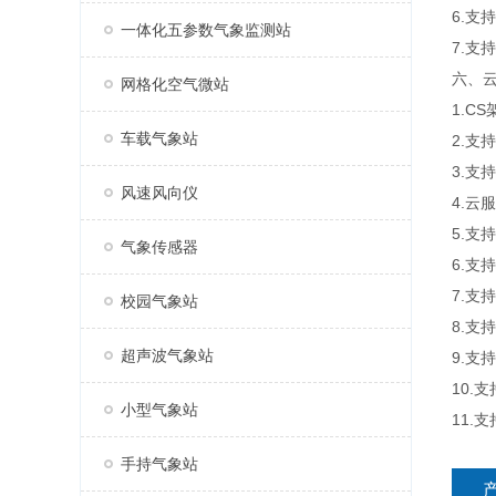
6.支
一体化五参数气象监测站
7.支持
六、
网格化空气微站
1.C
车载气象站
2.支
3.支
风速风向仪
4.
5.支
气象传感器
6.支
7.支
校园气象站
8.支
超声波气象站
9.支
10.
小型气象站
11.支
手持气象站