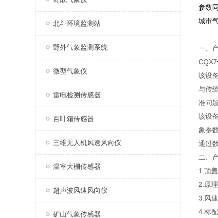
参数
城市
北斗环境监测站
野外气象监测系统
一、
CQX7
微型气象仪
该设
与传
雷电检测传感器
准问
该设
百叶箱传感器
象参数
三维无人机风速风向仪
通过
二、
温室大棚传感器
1.
2.
超声波风速风向仪
3.
4.标
矿山气象传感器