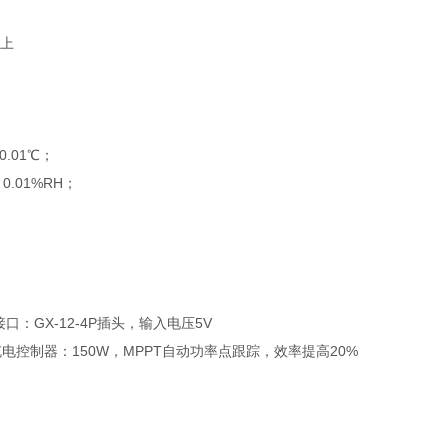
以上
.01℃；
0.01%RH；
接口：GX-12-4P插头，输入电压5V
0AH.充电控制器：150W，MPPT自动功率点跟踪，效率提高20%