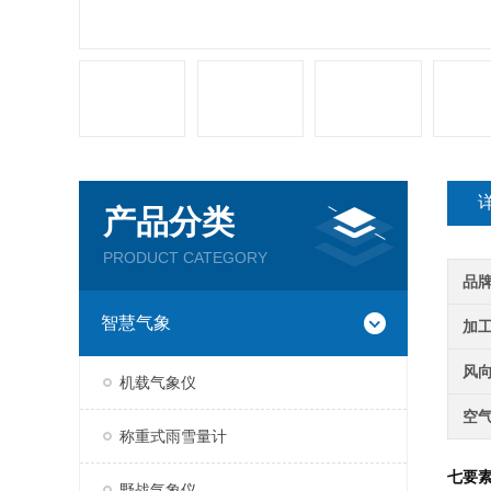
产品分类
PRODUCT CATEGORY
品
智慧气象
加
风
机载气象仪
空
称重式雨雪量计
七要
野战气象仪