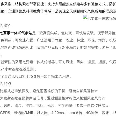
同步采集，结构紧凑部署便捷，支持太阳能独立供电与多种通信方式，防
气象、交通预警及科研教育等领域，是实现全天候精细化气象感知的理想
产品简介
七要素一体式气象站
是一款高度集成、低功耗、可快速安装、便于野外监
备免调试，可快速布置，广泛运用于气象、农业、林业、环保、海洋、机
统的超声波气象站相比，我司产品克服了对高精度计时器的需求，避免了
题。
备创新性的采用七要素一体式传感器，可对风速、风向、温度、湿度、气
24小时连续在线监测，
数字量通讯接口将七项参数一次性输出给用户。
产品特点
顶盖隐藏式超声波探头，避免雨雪堆积的干扰，避免自然风遮挡☆
原理为发射连续变频超声波信号，通过测量相对相位来检测风速风向☆
风速、风向、温度、湿度、气压、光照、光学雨量七要素一体式传感器☆
配GPRS；可选配RJ45、以太网、4-20ma、Lora透传、4G透传、蓝牙、