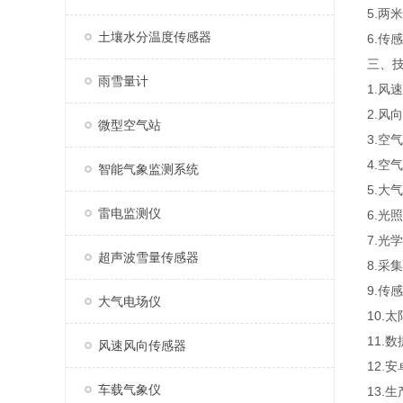
5.两
土壤水分温度传感器
6.传
三、
雨雪量计
1.风速
2.风
微型空气站
3.空
4.空
智能气象监测系统
5.大
雷电监测仪
6.光
7.光
超声波雪量传感器
8.采
9.传
大气电场仪
10.
11.
风速风向传感器
12.
车载气象仪
13.