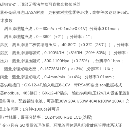
米碳钢支架，顶部无需法兰盘可直接套接传感器
感器外壳采用进口ASA材质，更有效对抗盐雾等环境，防护等级达到IP65
技术参数
：测量原理超声波，0～60m/s（±0.1m/s+0.01V）分辨率0.01m/s；
向：测量原理超声波，0～360°（±2°）；分辨率：1°；
气温度：测量原理二极管结电压法，-40-80℃（±0.3℃（25℃）），分辨率0
气湿度：测量原理电容式，0-100%RH（±3%RH（20%~80%））,分辨率：
气压力：测量原理压阻式，300-1100Hpa（±0.25%），分辨率0.1hpa；
照：测量原理光电效应，0-157286LUX（＜±3%）,分辨率1 LUX；
学雨量：测量原理光电式，0-4mm/min（≤±4%）,分辨率0.01mm；
集器供电接口：GX-12-4P,输入电压8-16V，带RS485输出json数据格式
感器modbus、485接口：GX-12-4P插头，输出供电电压12V/1A,设备配置
太阳能供电、配置铅酸电池，可选配30W 20AH/50W 40AH/100W 10
数据上传间隔：1分钟-1000分钟可调
安卓7寸触屏，屏幕分辨率：1024*600 RGB LCD(选配)
生产企业具有ISO质量管理体系、环境管理体系和职业健康管理体系认证