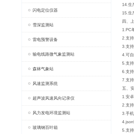
14.
闪电定位仪器
15.
四、
雪深监测站
1.P
2.支
雷电预警设备
3.支
输电线路微气象监测站
4.可
5.
森林气象站
6.支
7.支持
风速监测系统
五、安
1.安
超声波风速风向记录仪
2.支
风力发电环境监测站
3.手
4.j
玻璃钢百叶箱
5.