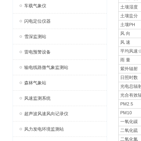
车载气象仪
土壤湿度
土壤盐分
闪电定位仪器
土壤PH
风 向
雪深监测站
风 速
平均风速
雷电预警设备
雨 量
输电线路微气象监测站
紫外辐射
日照时数
森林气象站
光电总辐
光合有效
风速监测系统
PM2.5
PM10
超声波风速风向记录仪
一氧化碳
风力发电环境监测站
二氧化硫
二氧化氮