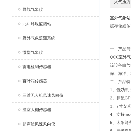
大气压力
野战气象仪
室外气象站
北斗环境监测站
据存储或传
野外气象监测系统
一、产品简
微型气象仪
QC6
室外气
该设备由气
雷电检测传感器
保、海洋、
百叶箱传感器
二、产品特
低功耗
1、
三维无人机风速风向仪
2、标配G
3、7寸安卓触
温室大棚传感器
4、支持mo
5、太阳能
超声波风速风向仪
6、三米碳