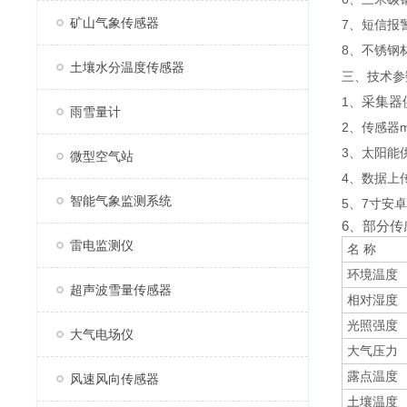
矿山气象传感器
7、短信报
8、
不锈钢
土壤水分温度传感器
三、技术参
采集器供
1、
雨雪量计
2、传感器m
3、太阳能供
微型空气站
4、数据上传
智能气象监测系统
5、7寸安卓触
6、部分传
雷电监测仪
名 称
环境温度
超声波雪量传感器
相对湿度
光照强度
大气电场仪
大气压力
露点温度
风速风向传感器
土壤温度