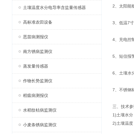
2、太阳能
土壤温度水分电导率含盐量传感器
高标准农田设备
3、低温7寸
恶苗病测报仪
4、充电控
南方锈病监测仪
5、短信报
蒸发量传感器
6、土壤水
作物长势监测仪
7、不锈钢
稻瘟病测报仪
三、技术参
水稻纹枯病监测仪
1)土壤水分
2)土壤温度
小麦条锈病监测仪