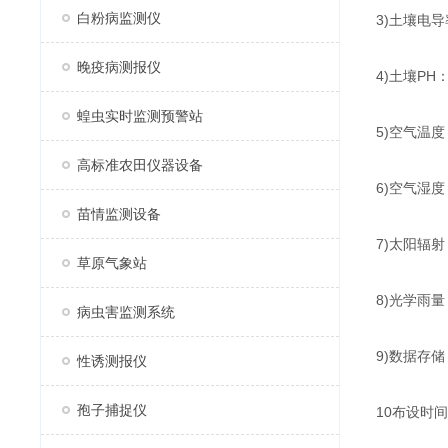
白粉病监测仪
3)土壤电
晚疫病测报仪
4)土壤PH
蝗虫实时监测预警站
5)空气温度
高标准农田仪器设备
6)空气湿度
苗情监测设备
7)太阳辐射
草原气象站
8)光学雨量
病虫害监测系统
9)数据存
性诱测报仪
孢子捕捉仪
10布设时