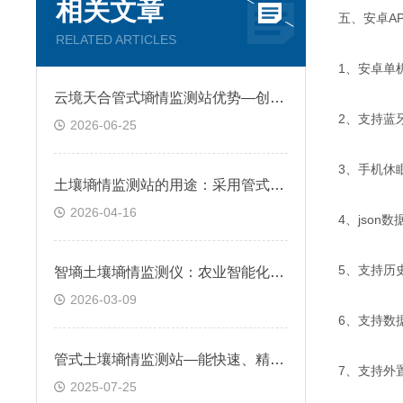
相关文章
五、安卓A
RELATED ARTICLES
1、安卓单
云境天合管式墒情监测站优势—创新螺旋电极设计优化土壤接触，消除气隙误差
2、支持蓝
2026-06-25
3、手机休
土壤墒情监测站的用途：采用管式剖面设计，精准反映土壤墒情的垂直分布规律
2026-04-16
4、json
5、支持历
智墒土壤墒情监测仪：农业智能化的新选择
2026-03-09
6、支持数
管式土壤墒情监测站—能快速、精准获取数据，并通过无线传输至管理平台
7、支持外置运
2025-07-25