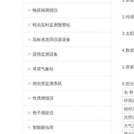
1.采
晚疫病测报仪
2.传
蝗虫实时监测预警站
3.太
高标准农田仪器设备
4.数
苗情监测设备
5.屏幕
草原气象站
病虫害监测系统
6.部
名 称
性诱测报仪
环境
相对
孢子捕捉仪
光照
大气
智能吸虫塔