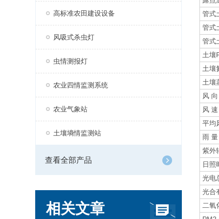
露点
高标准农田建设设备
管式
管式
风吸式杀虫灯
管式
土壤
虫情测报灯
土壤
土壤
农业四情监测系统
风 向
农业气象站
风 速
平均
土壤墒情监测站
雨 量
紫外
查看全部产品
日照
光电
光合
相关文章
二氧