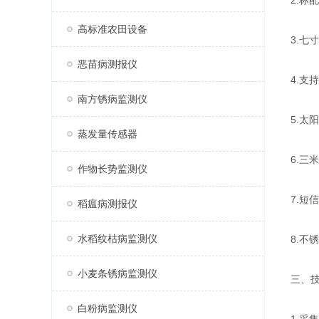
2.标
高标准农田设备
3.七寸
恶苗病测报仪
4.支
南方锈病监测仪
5.太
蒸发量传感器
6.三
作物长势监测仪
7.短
稻瘟病测报仪
水稻纹枯病监测仪
8.不
小麦条锈病监测仪
三、
白粉病监测仪