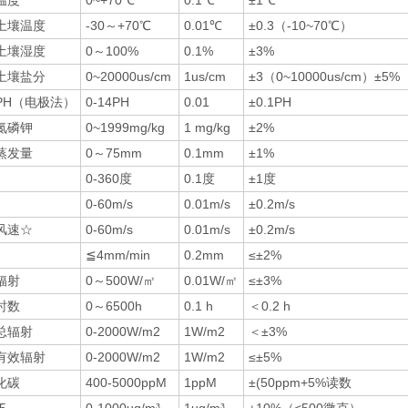
温度
0~+70℃
0.1℃
±1℃
土壤温度
-30～+70℃
0.01℃
±0.3（-10~70℃）
土壤湿度
0～100%
0.1%
±3%
土壤盐分
0~20000us/cm
1us/cm
±3（0~10000us/cm）±
PH（电极法）
0-14PH
0.01
±0.1PH
氮磷钾
0~1999mg/kg
1 mg/kg
±2%
蒸发量
0～75mm
0.1mm
±1%
0-360度
0.1度
±1度
0-60m/s
0.01m/s
±0.2m/s
风速☆
0-60m/s
0.01m/s
±0.2m/s
≦4mm/min
0.2mm
≤±2%
辐射
0～500W/㎡
0.01W/㎡
≤±3%
时数
0～6500h
0.1 h
＜0.2 h
总辐射
0-2000W/m2
1W/m2
＜±3%
有效辐射
0-2000W/m2
1W/m2
≤±5%
化碳
400-5000ppM
1ppM
±(50ppm+5%读数