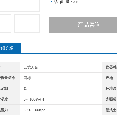
访 问 量：
316
产品咨询
详细介绍
牌
云境天合
仪器种
行质量标准
国标
产地
工定制
是
环境温
对湿度
0～100%RH
光照强
气压力
300-1100hpa
管式土