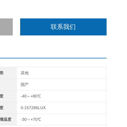
联系我们
类
其他
国产
度
-40～+80℃
度
0-157286LUX
壤温度
-30～+70℃