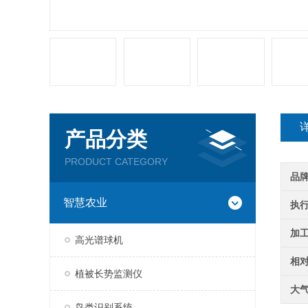
产品分类
PRODUCT CATEGORY
品
智慧农业
执
加
高光谱球机
相
植被长势监测仪
大
鸟类识别系统