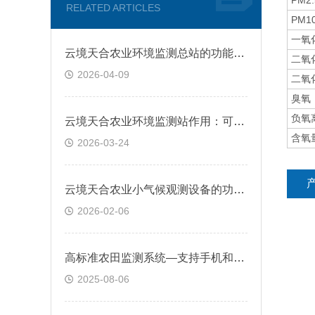
PM2.
RELATED ARTICLES
PM1
一氧
云境天合农业环境监测总站的功能：减少人力巡查成本，提高作物产量与品质
二氧
2026-04-09
二氧
臭氧
负氧
云境天合农业环境监测站作用：可指导农民合理施肥、灌溉，提高生产效率
含氧
2026-03-24
云境天合农业小气候观测设备的功能：能全面监测农业环境，保障作物健康生长
2026-02-06
高标准农田监测系统—支持手机和电脑端访问，方便管理人员随时掌握农田状况
2025-08-06