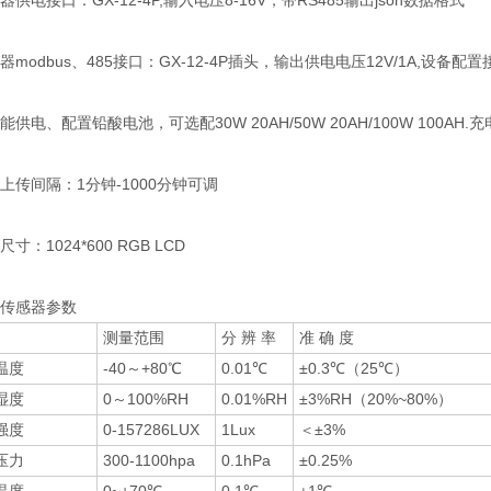
集器供电接口：GX-12-4P,输入电压8-16V，带RS485输出json数据格式
感器modbus、485接口：GX-12-4P插头，输出供电电压12V/1A,设备配置
阳能供电、配置铅酸电池，可选配30W 20AH/50W 20AH/100W 100
据上传间隔：1分钟-1000分钟可调
尺寸：1024*600 RGB LCD
分传感器参数
测量范围
分 辨 率
准 确 度
温度
-40～+80℃
0.01℃
±0.3℃（25℃）
湿度
0～100%RH
0.01%RH
±3%RH（20%~80%）
强度
0-157286LUX
1Lux
＜±3%
压力
300-1100hpa
0.1hPa
±0.25%