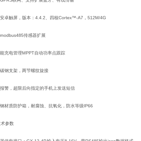
配GPRS联网、支持扩展蓝牙、有线传输
安卓触屏，版本：4.4.2、四核Cortex™-A7，512M/4G
持modbus485传感器扩展
阳能充电管理MPPT自动功率点跟踪
米碳钢支架，两节螺纹旋接
信报警，超限后向指定的手机上发送短信
锈钢材质防护箱，耐腐蚀、抗氧化，防水等级IP66
技术参数