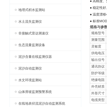
● 高精度
● 稳定性
地埋式积水监测站
● 温度漂移
● 标准MO
水土流失监测仪
规格与参
规格型号
非接触式雷达测速仪
测量范围
生态流量监测设备
灵敏度
供电电压
泥沙含量在线监测仪器
输出信号
通讯协议
泥沙自动监测仪
防护等级
绝缘电阻
水文环境监测站
外壳材质
山体滑坡监测预警系统
外形尺寸
电缆类型
在线地表径流泥沙自动监测系统