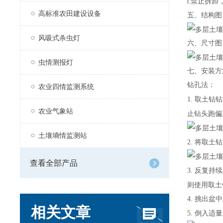
i.
禁止拆卸
高标准农田建设设备
五、结构图
风吸式杀虫灯
六、尺寸图
虫情测报灯
七、安装方
钻孔法：
农业四情监测系统
1. 取土
农业气象站
止钻头跑偏
土壤墒情监测站
2. 将取
查看全部产品
3. 反复
则使用取土
4. 挑出
相关文章
5. 倒入