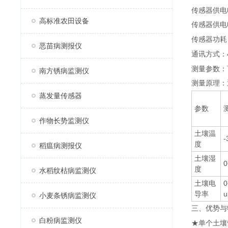
传感器供电电
高标准农田设备
传感器供电
传感器功耗
恶苗病测报仪
通讯方式：
测量参数：
南方锈病监测仪
测量原理：
蒸发量传感器
参数
作物长势监测仪
土壤温
-
度
稻瘟病测报仪
土壤湿
0
度
水稻纹枯病监测仪
土壤电
0
导率
u
小麦条锈病监测仪
三、优势与
白粉病监测仪
★单个土壤