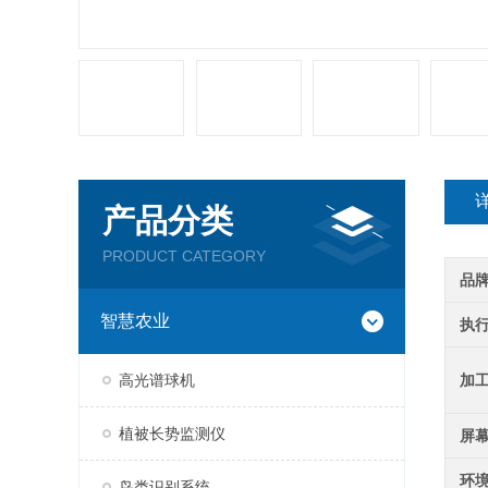
产品分类
PRODUCT CATEGORY
品
智慧农业
执
高光谱球机
加
植被长势监测仪
屏
环
鸟类识别系统