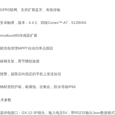
配GPRS联网、支持扩展蓝牙、有线传输
安卓触屏，版本：4.4.2、四核Cortex™-A7，512M/4G
持modbus485传感器扩展
阳能充电管理MPPT自动功率点跟踪
米碳钢支架，两节螺纹旋接
信报警，超限后向指定的手机上发送短信
材质防护箱，耐腐蚀、抗氧化，防水等级IP66
钢
技术参数
集器供电接口：GX-12-3P插头，输入电压5V，带RS232输出Json数据格式,