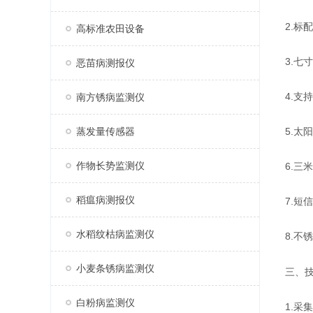
2.标
高标准农田设备
3.七寸
恶苗病测报仪
4.支
南方锈病监测仪
蒸发量传感器
5.太
作物长势监测仪
6.三
稻瘟病测报仪
7.短
水稻纹枯病监测仪
8.
不锈
小麦条锈病监测仪
三、
白粉病监测仪
1.采