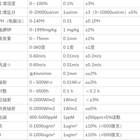
土壤湿度
0～100%
0.1%
±3%
土壤盐分
0~20000us/cm
1us/cm
±3（0~10000us/cm）±
PH（电极法）
0-14PH
0.01
±0.1PH
氮磷钾
0~1999mg/kg
1 mg/kg
±2%
蒸发量
0～75mm
0.1mm
±1%
0-360度
0.1度
±1度
0-60m/s
0.01m/s
±0.2m/s
风速☆
0-60m/s
0.01m/s
±0.2m/s
≦4mm/min
0.2mm
≤±2%
辐射
0～500W/㎡
0.01W/㎡
≤±3%
时数
0～6500h
0.1 h
＜0.2 h
总辐射
0-2000W/m2
1W/m2
＜±3%
有效辐射
0-2000W/m2
1W/m2
≤±5%
化碳
400-5000ppM
1ppM
±(50ppm+5%读数
5
0-1000ug/m³
1ug/m³
±10%（<500微克）
0
0-1000ug/m³
1ug/m³
±10%（<500微克）