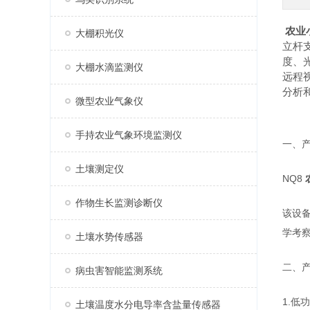
农业
大棚积光仪
立杆
度、
大棚水滴监测仪
远程
分析
微型农业气象仪
手持农业气象环境监测仪
一、
土壤测定仪
NQ8
作物生长监测诊断仪
该设
学考
土壤水势传感器
二、
病虫害智能监测系统
1.低
土壤温度水分电导率含盐量传感器