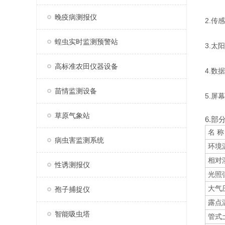
晚疫病测报仪
2.传
蝗虫实时监测预警站
3.太
高标准农田仪器设备
4.数
苗情监测设备
5.屏幕
草原气象站
6.部
名 称
病虫害监测系统
环境
相对
性诱测报仪
光照
大气
孢子捕捉仪
露点
智能吸虫塔
管式