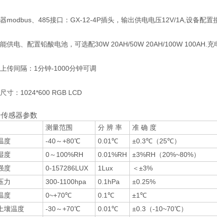
感器modbus、485接口：GX-12-4P插头，输出供电电压12V/1A,设备配置
阳能供电、配置铅酸电池，可选配30W 20AH/50W 20AH/100W 100
据上传间隔：1分钟-1000分钟可调
尺寸：1024*600 RGB LCD
分传感器参数
测量范围
分 辨 率
准 确 度
温度
-40～+80℃
0.01℃
±0.3℃（25℃）
湿度
0～100%RH
0.01%RH
±3%RH（20%~80%）
强度
0-157286LUX
1Lux
＜±3%
压力
300-1100hpa
0.1hPa
±0.25%
温度
0~+70℃
0.1℃
±1℃
土壤温度
-30～+70℃
0.01℃
±0.3（-10~70℃）