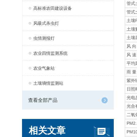
管式
高标准农田建设设备
管式
土壤
风吸式杀虫灯
土壤
土壤
虫情测报灯
风 向
农业四情监测系统
风 速
平均
农业气象站
雨 量
紫外
土壤墒情监测站
日照
光电
查看全部产品
光合
二氧
PM2.
相关文章
PM1