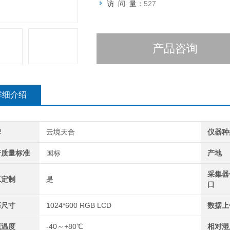
访 问 量：
527
产品咨询
详细介绍
牌
云境天合
仪器种
行质量标准
国标
产地
采集器
工定制
是
口
幕尺寸
1024*600 RGB LCD
数据上
境温度
-40～+80℃
相对湿