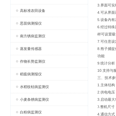
3.界面可
高标准农田设备
4.可从界
5.设备内
恶苗病测报仪
6.经过特
样可设置吸
南方锈病监测仪
7.可任意
蒸发量传感器
8.孢子捕
功能
作物长势监测仪
9.统计分
10.支持
稻瘟病测报仪
三、技术参
1.主体结
水稻纹枯病监测仪
2.供电电压
小麦条锈病监测仪
3.启动最大
3.整机尺寸
白粉病监测仪
4.通信方