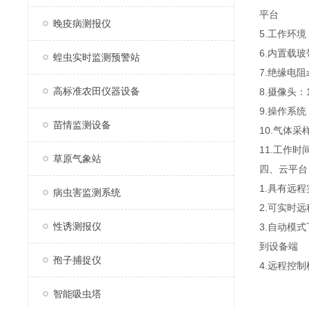
平台
晚疫病测报仪
5.工作环境
6.内置载
蝗虫实时监测预警站
7.绝缘电阻
高标准农田仪器设备
8.摄像头：
9.操作系统
苗情监测设备
10.气体采
11.工作
草原气象站
四、云平台
1.具有远
病虫害监测系统
2.可实时
性诱测报仪
3.自动模
到设备端
孢子捕捉仪
4.远程控
智能吸虫塔