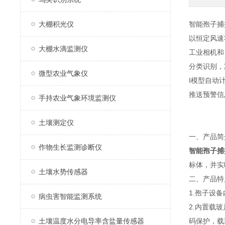
大棚积光仪
智能孢子捕
以恒定风速
大棚水滴监测仪
工业相机和
分类识别，
微型农业气象仪
I模型自动
推送预警信
手持农业气象环境监测仪
土壤测定仪
一、产品简
作物生长监测诊断仪
智能孢子捕
标体，并实
土壤水势传感器
二、产品特
1.孢子设
病虫害智能监测系统
2.内置载
土壤温度水分电导率含盐量传感器
码保护，载