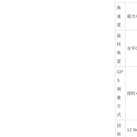
角
速
最大4.
度
旋
转
水平0
角
度
GP
S
测
授时
量
方
式
扭
12 
矩