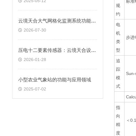
2025-05-12
标准
规
约
云境天合大气网格化监测系统功能：准确反映区域环境空气质量状况及变化规律
电
2026-07-30
机
步进
类
压电十二要素传感器：云境天合设备设计输出信号标配为RS485通讯接口
型
2026-01-28
追
踪
Sun
模
小型农业气象站的功能与应用领域
式
2025-07-02
Cal
指
向
＜0
精
度