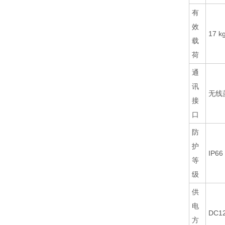
有
效
17 k
载
荷
通
讯
无线蓝
接
口
防
护
IP66
等
级
供
电
DC1
方