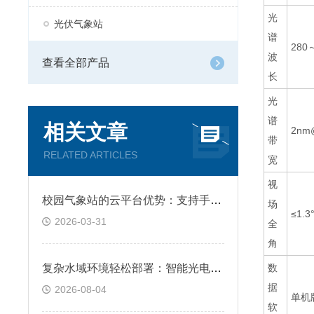
光
光伏气象站
谱
280
波
查看全部产品
长
光
谱
相关文章
2nm
带
RELATED ARTICLES
宽
视
校园气象站的云平台优势：支持手机、PC浏览器直接观测、无需额外安装软件
场
≤1.3
2026-03-31
全
角
复杂水域环境轻松部署：智能光电测沙仪浮体小巧灵活配钢索防风，无惧恶劣天
数
据
2026-08-04
单机
软