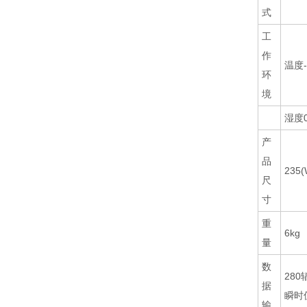
式
工
作
温度
环
境
湿度0
产
品
235(
尺
寸
重
6kg
量
数
28
据
瞬时
输