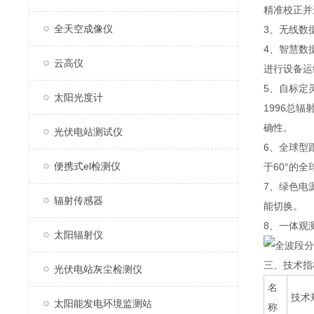
精准校正并
全天空成像仪
3、无线数
4、智慧数
云高仪
进行设备运
5、自标定
太阳光度计
1996总
确性。
光伏电站测试仪
6、全球型
便携式el检测仪
于60°的
7、绿色电
辐射传感器
能切换。
8、一体观
太阳辐射仪
三、技术指
光伏电站灰尘检测仪
名
技术
太阳能发电环境监测站
称