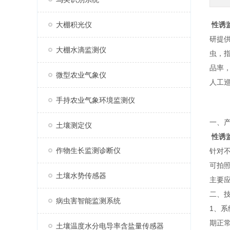
大棚积光仪
性诱
研提
大棚水滴监测仪
虫，
品率
微型农业气象仪
人工
手持农业气象环境监测仪
一、
土壤测定仪
性诱
作物生长监测诊断仪
针对
可拍
土壤水势传感器
主要
二、
病虫害智能监测系统
1、
期正常
土壤温度水分电导率含盐量传感器