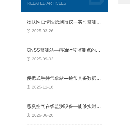
RELATED ARTICLES
物联网虫情性诱测报仪—实时监测农田或特定区域内的害虫情况
2025-03-26
GNSS监测站—精确计算监测点的三维坐标，实时捕捉毫米级位移变化
2025-09-02
便携式手持气象站—通常具备数据存储功能，方便用户回顾历史记录
2025-11-18
恶臭空气在线监测设备—能够实时采集和分析臭味气体浓度，发现异常排放事件
2025-06-20