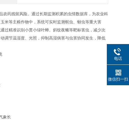
农产品农药残留风险。通过长期监测积累的虫情数据库，为农业科
、玉米等主粮作物中，系统可实时监测螟虫、蚜虫等重大害
统通过精准识别小贯小绿叶蝉、斜纹夜蛾等靶标害虫，减少次
自动调节温湿度、光照，抑制高湿病害与虫害协同发生，降低
电话
微信扫一扫
量
气象长