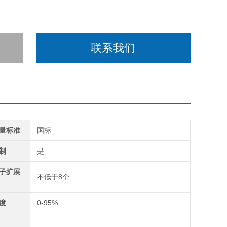
联系我们
量标准
国标
制
是
子扩展
不低于8个
度
0-95%