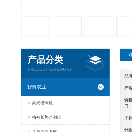
产品分类
PRODUCT CATEGORY
品
智慧农业
产
诱
高光谱球机
口
植被长势监测仪
工
计
鸟类识别系统