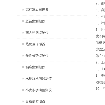
2、
高标准农田设备
3、
4、
恶苗病测报仪
5、计
6、
南方锈病监测仪
度等
①根
蒸发量传感器
②固
作物长势监测仪
③在
7、
稻瘟病测报仪
8、
9、
水稻纹枯病监测仪
远程
10、
小麦条锈病监测仪
白粉病监测仪