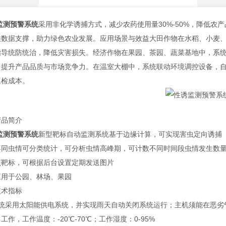
监测预警系统
采用非化学诱捕方式，减少农药使用量30%-50%，降低
供数据支撑，助力绿色农业发展。应用场景与效益大田作物在水稻、小麦
指导统防统治，降低灾害损失。经济作物在果园、茶园、蔬菜基地中，系
，提升产品品质与市场竞争力。在温室大棚中，系统联动环境调控设备，
巡检成本。
产品简介
监测预警系统
新型靶标自动监测系统基于边缘计算，可实现害虫定向诱捕
不同虫情可分类统计，可分析虫情高峰期，可计数不同时间段虫情发生数
照靶标，可根据后台设置定期发送图片
应用于公园、林场、果园
技术指标
系统采用太阳能供电系统，并实现雨天自动关闭系统运行；主机须能在恶劣
工作，工作温度：-20℃-70℃；工作湿度：0-95%