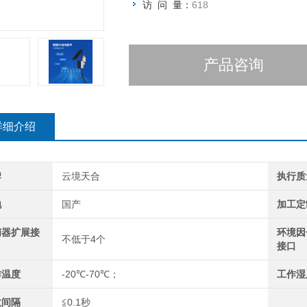
访 问 量：
618
产品咨询
详细介绍
牌
云境天合
执行质
地
国产
加工定
捕器扩展接
环境因
不低于4个
接口
作温度
-20℃-70℃；
工作湿
数间隔
≦0.1秒