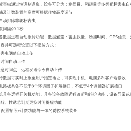
靶标害虫通过性诱剂诱集，设备可分为：鳞翅目、鞘翅目等多类靶标害虫自
诱捕及计数装置的高度可根据作物高度调节
可自动排除非靶标害虫
数间隔≦0.1秒
具备数据远程自动报传功能，数据涵盖：害虫数量、诱捕时间、GPS信息、
内容并可远程设置以下报传方式：
据害虫阈值自动上传
定时间自动上传
任意时间点，远程发送命令自动上传
上传数据可实时上报至用户指定地址，可实现手机、电脑多种客户端接收
主电路板具备不低于8个环境因子扩展接口，不低于4个诱捕器扩展接口
主机具备远程开关机功能，具备设备故障远程诊断和维护功能，设备异常或
提醒、性诱芯到期更换时间提醒功能
可配置拍照+计数功能与一体的诱控系统装备