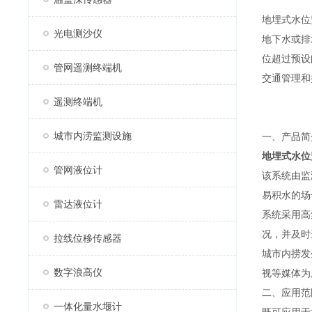
地埋式水位
光电测沙仪
地下水或排
位超过预设
管网遥测终端机
交通管理和
遥测终端机
城市内涝监测设施
一、产品简
地埋式水位
管网液位计
该系统由监
易积水的场
雷达液位计
系统采用高
况，并及时
拉线位移传感器
城市内捞发
数字浪高仪
视等媒体为
二、应用范
一体化量水堰计