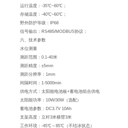
运行温度：-35℃~60℃；
存储温度：-40℃~60℃；
野外防护等级：IP68
信号输出：RS485/MODBUS协议；
六、技术参数
水位测量
测距范围：0.1-40米
测距精度：±5mm
测距分辨率：1mm
间隔时间：1-5000min
供电方式：太阳能电池板+蓄电池组合供电
太阳能功率：10W/30W（选配）
蓄电池参数：DC3.7V 10Ah
支架高度：立杆3米横臂3米
工作环境：-45℃～85℃（不结冰状态）