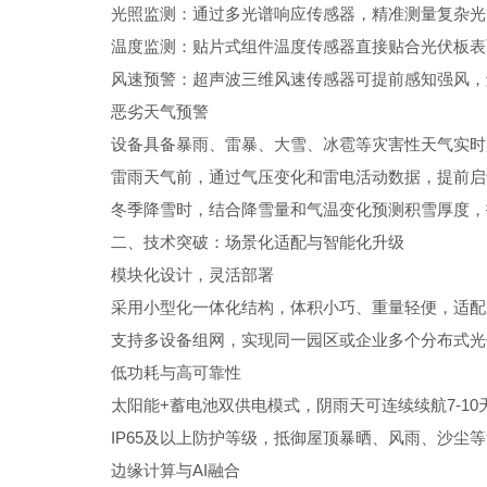
光照监测：通过多光谱响应传感器，精准测量复杂光
温度监测：贴片式组件温度传感器直接贴合光伏板表
风速预警：超声波三维风速传感器可提前感知强风，
恶劣
天气预警
设备具备暴雨、雷暴、大雪、冰雹等灾害性天气实时
雷雨天气前，通过气压变化和雷电活动数据，提前启
冬季降雪时，结合降雪量和气温变化预测积雪厚度，
二、技术突破：场景化适配与智能化升级
模块化设计，灵活部署
采用小型化一体化结构，体积小巧、重量轻便，适配
支持多设备组网，实现同一园区或企业多个分布式光
低功耗与高可靠性
太阳能+蓄电池双供电模式，阴雨天可连续续航7-10
IP65及以上防护等级，抵御屋顶暴晒、风雨、沙尘
边缘计算与AI融合