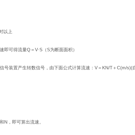
小时以上
即可得流量Q＝V·S（S为断面面积）
装置产生转数信号，由下面公式计算流速：V＝KN/T＋C(m/s)(
T和N，即可算出流速。