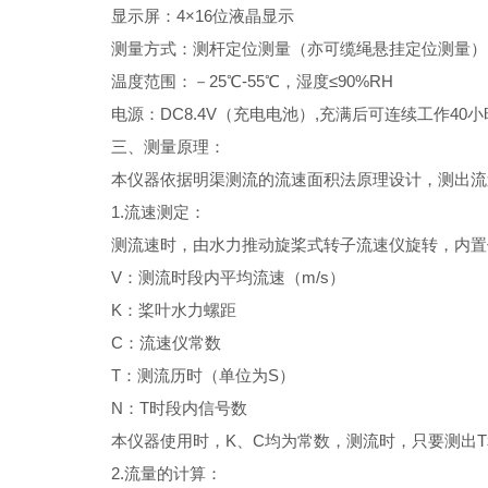
显示屏：4×16位液晶显示
测量方式：测杆定位测量（亦可缆绳悬挂定位测量）
温度范围：－25℃-55℃，湿度≤90%RH
电源：DC8.4V（充电电池）,充满后可连续工作40
三、测量原理：
本仪器依据明渠测流的流速面积法原理设计，测出流速
1.流速测定：
测流速时，由水力推动旋桨式转子流速仪旋转，内置信号
V：测流时段内平均流速（m/s）
K：桨叶水力螺距
C：流速仪常数
T：测流历时（单位为S）
N：T时段内信号数
本仪器使用时，K、C均为常数，测流时，只要测出
2.流量的计算：