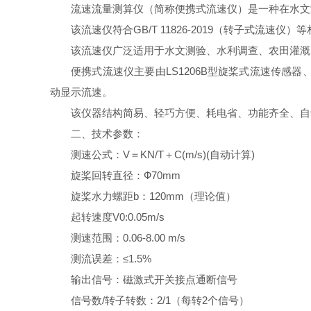
流速流量测算仪（简称便携式流速仪）是一种在水文
该流速仪符合GB/T 11826-2019（转子式流速仪
该流速仪广泛适用于水文测验、水利调查、农田灌溉
便携式流速仪主要由LS1206B型旋桨式流速传感
动显示流速。
该仪器结构简易、轻巧方便、耗电省、功能齐全、自
二、技术参数：
测速公式：V＝KN/T＋C(m/s)(自动计算)
旋桨回转直径：Ф70mm
旋桨水力螺距b：120mm（理论值）
起转速度V0:0.05m/s
测速范围：0.06-8.00 m/s
测流误差：≤1.5%
输出信号：磁激式开关接点通断信号
信号数/转子转数：2/1（每转2个信号）