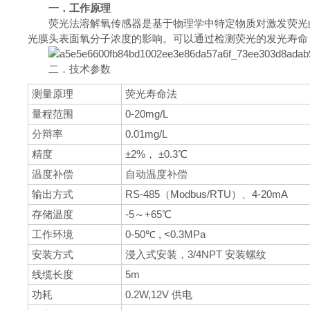
一．工作原理
荧光法溶解氧传感器是基于物理学中特定物质对激发荧光
光膜头表面氧分子浓度的影响。可以通过检测荧光的发光寿命
二．技术参数
测量原理
荧光寿命法
量程范围
0-20mg/L
分辩率
0.01mg/L
精度
±2%， ±0.3℃
温度补偿
自动温度补偿
输出方式
RS-485（Modbus/RTU）、4-20mA
存储温度
-5～+65℃
工作环境
0-50℃ , <0.3MPa
安装方式
浸入式安装，3/4NPT 安装螺纹
线缆长度
5m
功耗
0.2W,12V 供电