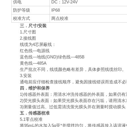
供电
DC：12V-24V
防护等级
IP68
校准方式
两点校准
三．尺寸/安装
1.尺寸图
2.接线图
线缆为4芯屏蔽线：
红色线—电源线
蓝色线—地线(GND)绿色线—485B
黄色线—485A
生产批次不同，线缆颜色略有差异，具体参照线缆丝印。
3.安装
通电前应仔细检查接线顺序，避免因接线错误而造成不必
四．维护和保养
1)传感器外表面：用清水冲洗传感器的外表面，如果仍
2)荧光膜头表面：如果荧光膜头表面存在污垢，请用清
3)测量值过高、过低需清洗萤光膜头并在测量时搅动膜
五．传感器校准
5.1零点校准
将95mL的水加入5g亚*并搅拌均匀，将传感器放入该溶