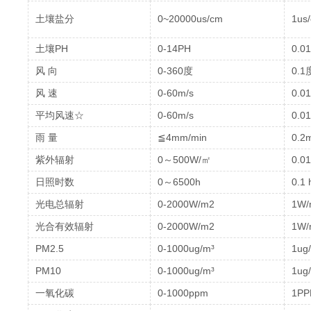
土壤盐分
0~20000us/cm
1us
土壤PH
0-14PH
0.01
风 向
0-360度
0.1
风 速
0-60m/s
0.0
平均风速☆
0-60m/s
0.0
雨 量
≦4mm/min
0.2
紫外辐射
0～500W/㎡
0.0
日照时数
0～6500h
0.1 
光电总辐射
0-2000W/m2
1W/
光合有效辐射
0-2000W/m2
1W/
PM2.5
0-1000ug/m³
1ug
PM10
0-1000ug/m³
1ug
一氧化碳
0-1000ppm
1P