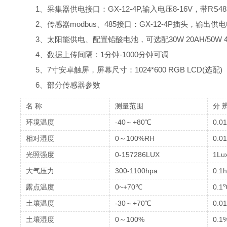
1、采集器供电接口：GX-12-4P,输入电压8-16V，带RS4
2、传感器modbus、485接口：GX-12-4P插头，输出供电
3、太阳能供电、配置铅酸电池，可选配30W 20AH/50W 4
4、数据上传间隔：1分钟-1000分钟可调
5、7寸安卓触屏，屏幕尺寸：1024*600 RGB LCD(选配)
6、部分传感器参数
名 称
测量范围
分 
环境温度
-40～+80℃
0.0
相对湿度
0～100%RH
0.0
光照强度
0-157286LUX
1Lu
大气压力
300-1100hpa
0.1
露点温度
0~+70℃
0.1
土壤温度
-30～+70℃
0.0
土壤湿度
0～100%
0.1