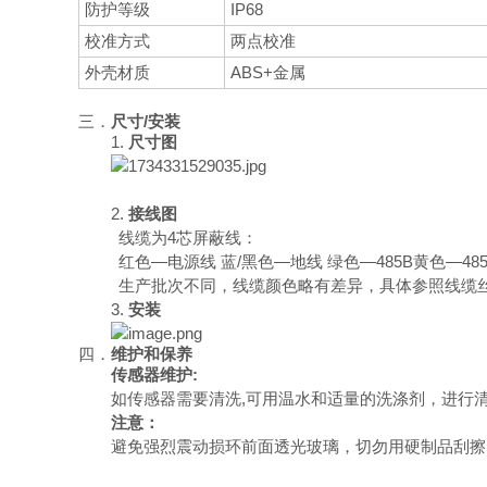
防护等级
IP68
校准方式
两点校准
外壳材质
ABS+金属
三．
尺寸/安装
1.
尺寸图
2.
接线图
线缆为4芯屏蔽线：
红色—电源线 蓝/黑色—地线 绿色—485B黄色—485
生产批次不同，线缆颜色略有差异，具体参照线缆
3.
安装
四．
维护和保养
传感器维护:
如传感器需要清洗,可用温水和适量的洗涤剂，进行
注意：
避免强烈震动损环前面透光玻璃，切勿用硬制品刮擦