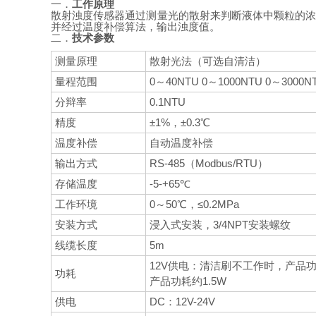
一．
工作原理
散射浊度传感器通过测量光的散射来判断液体中颗粒的浓
并经过温度补偿算法，输出浊度值。
二．
技术参数
测量原理
散射光法（可选自清洁）
量程范围
0～40NTU 0～1000NTU 0～3000N
分辩率
0.1NTU
精度
±1%，±0.3℃
温度补偿
自动温度补偿
输出方式
RS-485（Modbus/RTU）
存储温度
-5-+65℃
工作环境
0～50℃，≤0.2MPa
安装方式
浸入式安装，3/4NPT安装螺纹
线缆长度
5m
12V供电：清洁刷不工作时，产品功
功耗
产品功耗约1.5W
供电
DC：12V-24V