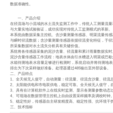
数据准确性。
一、产品介绍
在径流场与小流域的水土流失监测工作中，传统人工测量流量
与大量实地试验验证，成功实现对传统人工监测模式的革新。
本系统由数据采集主控机、含沙量测量传感器、明渠流量传感
与瞬时径流数据；含沙量测量传感器依据径流变化特征，于径
所采集数据对水土流失分析具有关键价值。
系统将各传感器采集的泥沙含量、径流量和累计雨量数据实时
泥沙含量传感器工作流程：地表水体由引水槽进入明渠或巴歇
水箱待测地表水容量足够进行检测时，系统启动并将待测地表
排出为下次采样做好准备。处理器通过485输出至外部设备。
二、产品特点
1、全天候无人值守，自动测量：径流量、径流含沙量、径流
2、太阳能供电和市电双供电，稳定可靠。全天候无人值守，
3、具有在计算机软件上在线实时监测、显示各测量参数动态
4、可现场在数据管理主控机上自由设置采样频率及调校时钟
5、稳定性好，传感器自主研发精度高、稳定性强、抗环境干
三、技术指标