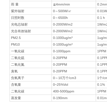
雨 量
≦4mm/min
0.2m
紫外辐射
0～500W/㎡
0.01
日照时数
0～6500h
0.1 h
光电总辐射
0-2000W/m2
1W/m
光合有效辐射
0-2000W/m2
1W/m
PM2.5
0-1000ug/m³
1ug/m
PM10
0-1000ug/m³
1ug/m
一氧化碳
0-1000ppm
1PPM
二氧化硫
0-20PPM
0.1P
二氧化氮
0-20PPM
0.1P
臭氧
0-20PPM
0.1P
负氧离子
0～10万个/cm3
1个/c
含氧量
0~25%Vol
0.1%
二氧化碳
400-5000ppm
1PPM
蒸发量
0-190mm
0.01