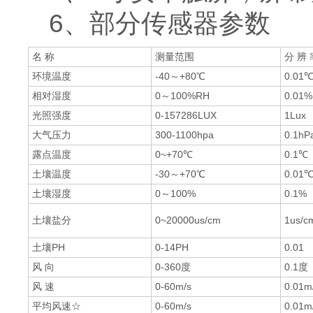
6、部分传感器参数
名 称
测量范围
分 辨 
环境温度
-40～+80℃
0.01
相对湿度
0～100%RH
0.01
光照强度
0-157286LUX
1Lux
大气压力
300-1100hpa
0.1hP
露点温度
0~+70℃
0.1℃
土壤温度
-30～+70℃
0.01
土壤湿度
0～100%
0.1%
土壤盐分
0~20000us/cm
1us/c
土壤PH
0-14PH
0.01
风 向
0-360度
0.1度
风 速
0-60m/s
0.01m
平均风速☆
0-60m/s
0.01m