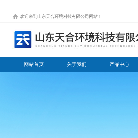
欢迎来到
山东天合环境科技有限公司网站
！
网站首页
关于我们
产品中心