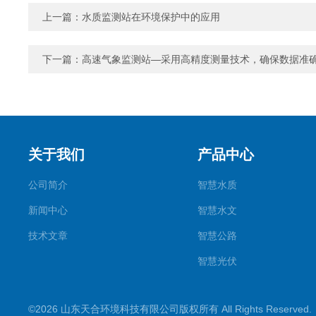
上一篇：
水质监测站在环境保护中的应用
下一篇：
高速气象监测站—采用高精度测量技术，确保数据准
关于我们
产品中心
公司简介
智慧水质
新闻中心
智慧水文
技术文章
智慧公路
智慧光伏
智慧气象
©2026 山东天合环境科技有限公司版权所有 All Rights Reserve
智慧农业