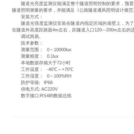
隧道光亮度监测仪能满足整个隧道照明控制的要求，预置
隧道照明测量的要求，并能满足《公路隧道通风照明设计规范
安装方式：
隧道光强度监测仪安装在隧道内指定区域的墙壁上，为了
在隧道外高度距路面4m左右，距隧道入口120—200m左右
调试简易。
技术参数：
测量范围： 0～10000lux
测量精度： 0.1lux
本地数据存储大于72小时
工作温度： -40℃～+70℃
工作湿度： 0～100%RH
防护等级: IP68
供电方式: AC220V
数字接口:RS485数据总线