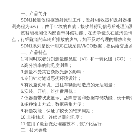
一、产品简介
SDN1检测仪根据透射原理工作，发射/接收器和反射
测光程为6米），由于尘埃的衰减，接收器得到信号后处理为
该智能检测仪内部自带补偿功能，在光学镜头在被污染
点，行经隧道的车辆所排放的废气，如不及时合理的排放出去
SDN1
系列是设计用来在线采集VI/CO数据，提供给交
二、产品特点
1.可同时或者分别测量能见度（VI）和一氧化碳（CO）
2.高分辨率的能见度测量；
3.测量不受其它杂散光源的影响；
4.专门针对隧道恶劣环境设计；
5.有效避免环境、过往车辆振动造成的无法测量；
6.安装、开机、维护费用低；
7.仪器自带状态显示、故障告警和数据存储功能，便于调
8.多种输出方式，数据采集方便；
9.补偿功能，保证了较长的维护周期；
10.非接触式、连续监测能见度；
11.使用了最新微处理器技术，数字化运行.
三、技术参数