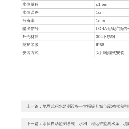
水位量程
≤1.5m
水位误差
1cm
分辨率
1mm
输出信号
LORA无线扩频信
外壳材质
304不锈钢
防护等级
IP68
安装方式
采用地埋式安装
上一篇：
地埋式积水监测设备—大幅提升城市应对内涝的
下一篇：
水位自动监测系统—水利工程运维监测水库、堤