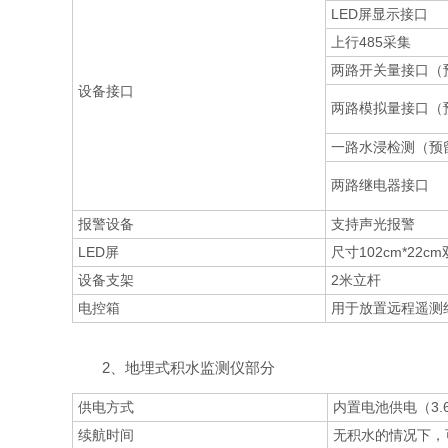
LED屏显示接口
上行485采集
两路开关量接口（
设备接口
两路模拟量接口（
一路水浸检测（预
两路继电器接口
报警设备
支持声光报警
LED屏
尺寸102cm*22c
设备支架
2米立杆
电控箱
用于放置远程遥测
2、地埋式积水监测仪部分
供电方式
内置电池供电（3.
续航时间
无积水的情况下，