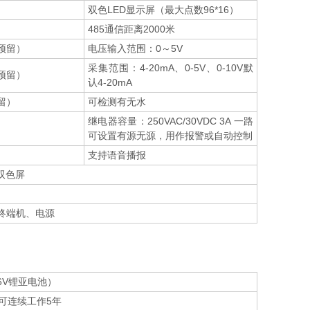
双色LED显示屏（最大点数96*16）
485通信距离2000米
预留）
电压输入范围：0～5V
采集范围：4-20mA、0-5V、0-10V默
预留）
认4-20mA
留）
可检测有无水
继电器容量：250VAC/30VDC 3A 一路
可设置有源无源，用作报警或自动控制
支持语音播报
m双色屏
终端机、电源
6V锂亚电池）
可连续工作5年