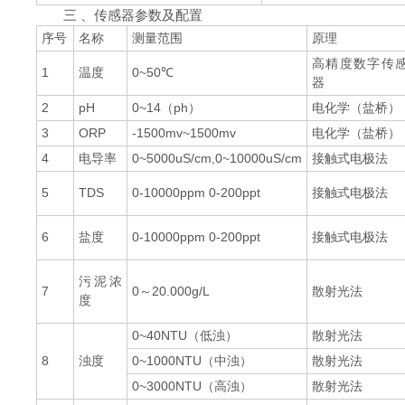
三 、传感器参数及配置
序号
名称
测量范围
原理
高精度数字传
1
温度
0~50℃
器
2
pH
0~14（ph）
电化学（盐桥）
3
ORP
-1500mv~1500mv
电化学（盐桥）
4
电导率
0~5000uS/cm,0~10000uS/cm
接触式电极法
5
TDS
0-10000ppm 0-200ppt
接触式电极法
6
盐度
0-10000ppm 0-200ppt
接触式电极法
污泥浓
7
0～20.000g/L
散射光法
度
0~40NTU（低浊）
散射光法
8
浊度
0~1000NTU（中浊）
散射光法
0~3000NTU（高浊）
散射光法