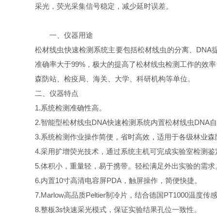
采光，荧光采集信号稳定，减少延时误差。
一、仪器用途
松材线虫快速检测系统主要包括松材线虫的分离、DNA
准确率大于99%，极大的提高了松材线虫检测工作的效
森防站、检疫局、海关、大学、科研机构等单位。
二、仪器特点
1.系统检测准确性高。
2.智能型松材线虫DNA快速检测系统内置松材线虫D
3.系统检测作业操作简便，省时高效，适用于各级林业森
4.采用扩增荧光技术，通过系统主机可完成实验室检测鉴
5.体积小，重量轻，易于携带。轻松满足外出实验的需求
6.内置10寸高清电容屏PDA，触屏操作，简便快捷。
7.Marlow高品质Peltier制冷片，结合德国PT1
8.整板3s快速采光模式，保证实验结果孔位一致性。