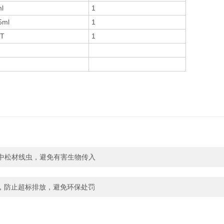
l
1
5ml
1
8T
1
材中松材线虫，避免有害生物传入
，防止超标排放，避免环保处罚