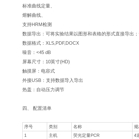
标准曲线定量、
熔解曲线、
支持HRM检测
数据导出：可将实验结果以图形和表格的形式直接导出；
数据格式：XLS,PDF,DOCX
噪音：<45 dB
屏幕尺寸：10英寸(HD)
触摸屏：电容式
外接USB：支持数据导入导出
热盖：自动压力调节
四、 配置清单
序号
类别
名称
规
1
主机
荧光定量PCR
4