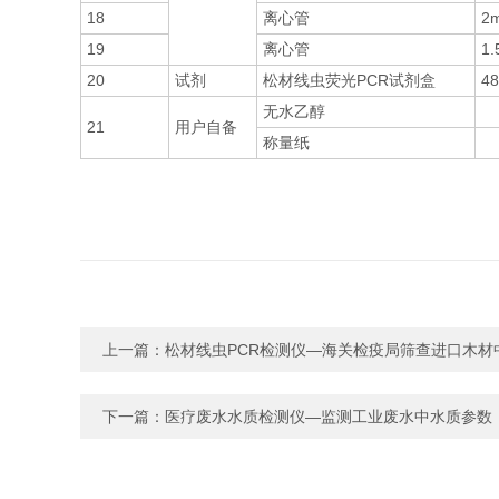
18
离心管
2m
19
离心管
1.
20
试剂
松材线虫荧光PCR试剂盒
4
无水乙醇
21
用户自备
称量纸
上一篇：
松材线虫PCR检测仪—海关检疫局筛查进口木
下一篇：
医疗废水水质检测仪—监测工业废水中水质参数