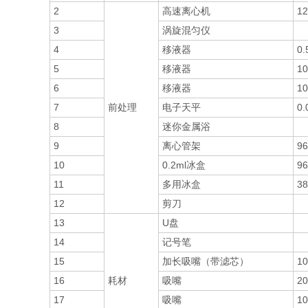
2
高速离心机
1
3
涡旋混匀仪
4
移液器
0.
5
移液器
10
6
移液器
10
7
前处理
电子天平
0.
8
迷你金属浴
9
离心管架
9
10
0.2ml冰盒
9
11
多用冰盒
38
12
剪刀
13
U盘
14
记号笔
15
加长吸嘴（带滤芯）
10
16
耗材
吸嘴
20
17
吸嘴
10