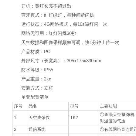
开机：黄灯长亮不超过5s
蓝牙模式：红灯绿灯，每秒间断闪烁
运行状态：4G网络模式，每10s绿灯闪一次
网络无可用：红灯闪烁30秒
天气数据和图像采样频率可调，快1分钟上传一次
产品材质：PC
外部尺寸（长宽高）：305x175x330mm
防水等级：IP55
产品重量：2kg
安装方式：立杆
单套配置清单
序号
品名
型号
主要功能
①鱼眼天空摄像机
1
天空成像仪
TK2
对湿度④气压
2
通信系统
①有线网络直连通