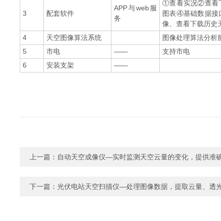
①查看实况②查看
APP与web服
3
配套软件
图表④基础数据接
务
像、查看下载历史
4
天空图像算法系统
图像处理算法分析
5
市电
——
支持市电
6
安装支架
——
上一篇：
自动天空成像仪—实时监测天空云量的变化，提供准
下一篇：
光伏电站天空扫描仪—处理图像数据，提取云量、透