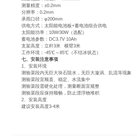
测量精度：±0.2mm
分辨率：0.2mm
承雨口径：φ200mm
供电方式：太阳能电池板+蓄电池组合供电
太阳能功率：10W/30W（选配）
蓄电池参数：DC3.7V 10Ah
支架高度：立杆
3
米 横臂
3
米
工作环境：-
45
℃～8
5
℃（不结冰状态）
七、安装注意事项
1、安装环境
测验渠段内无巨大块石阻水，无巨大漩涡、乱流等现象
测验渠段宜顺直、稳定、水流集中
测验渠段需硬化处理，测量断面宜规整
测验渠段应保持顺畅，防止漂浮物堆积
2、安装高度
建议安装高度3-4米