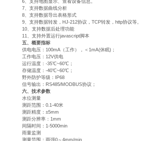
6、支持地图显示、查看设备信息。
7、支持数据曲线分析
8、支持数据导出表格形式
9、支持数据转发，HJ-212协议，TCP转发，http协议等
10、支持数据后处理功能
11、支持外置运行javascript脚本
五、概要指标
供电电压：100mA（工作），＜1mA(休眠)；
工作电压：12V供电
运行温度：-35℃~60℃；
存储温度：-40℃~60℃；
野外防护等级：IP68
信号输出：RS485/MODBUS协议；
六、技术参数
水位测量
测距范围：0
.1
-
40
米
测距精度：±5mm
测距分辨率：1mm
间隔时间：1-5000min
雨量监测
测量范围：雨强0～4mm/min