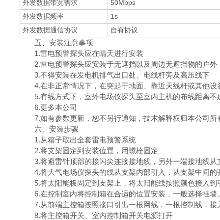
外发数据带宽需求
50Mbps
外发数据频率
1s
外发数据通信协议
自有协议
五、安装注意事项
1.雷电预警探头应在晴天进行安装
2.雷电预警探头应安装于无遮挡以及周边无遮挡物的户外
3.不得安装在发电机排气出口处、电线杆旁及高压线下
4.在非正常情况下，在突起于地面、靠近天线杆或其他
5.有线方式下，室外电场仪探头至室内主机的布线距离不建
6.更多本公司
7.如有参数更新，恕不另行通知，技术解释权归本公司所
六、安装步骤
1.从箱子取出全套雷电预警系统
2.将支架固定到安装位置，用螺栓固定
3.将避雷针顶部的接闪尖连接接地线，另外一端接地线
4.将大气电场仪探头的线从支架内部引入，从支架中间
5.将太阳能板固定到支架上，将太阳能线按照颜色接入到
6.在控制室内将控制箱在合适的位置安装，一般选择挂墙
7.从前端主控箱按照接口引出一根网线，一根控制线，
8.将主控箱开关、室内控制箱开关电源打开