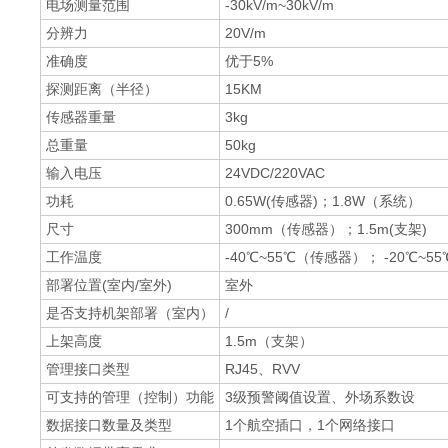
电场测量范围
-30kV/m~30kV/m
分辨力
20V/m
准确度
优于5%
探测距离（半径）
15KM
传感器重量
3kg
总重量
50kg
输入电压
24VDC/220VAC
功耗
0.65W(传感器)；1.8W（系统）
尺寸
300mm（传感器）；1.5m(支架)
工作温度
-40℃~55℃（传感器）； -20℃~
部署位置(室内/室外)
室外
是否支持机架部署（室内）
/
上架高度
1.5m（支架）
管理接口类型
RJ45、RVV
可支持的管理（控制）功能
3级预警阈值设置、外场系数设
数据接口数量及类型
1个航空插口，1个网络接口