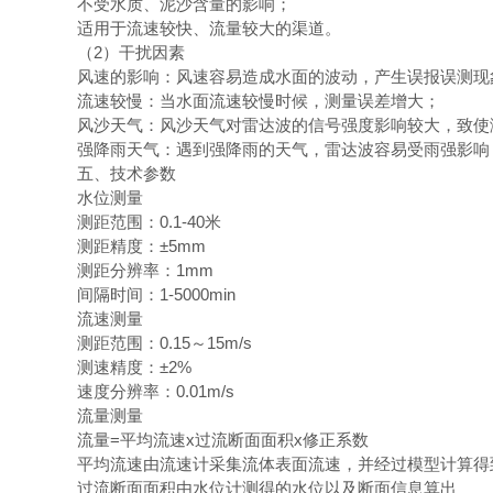
不受水质、泥沙含量的影响；
适用于流速较快、流量较大的渠道。
（2）干扰因素
风速的影响：风速容易造成水面的波动，产生误报误测现
流速较慢：当水面流速较慢时候，测量误差增大；
风沙天气：风沙天气对雷达波的信号强度影响较大，致使
强降雨天气：遇到强降雨的天气，雷达波容易受雨强影响
五、技术参数
水位测量
测距范围：0.1-40米
测距精度：±5mm
测距分辨率：1mm
间隔时间：1-5000min
流速测量
测距范围：0.15～15m/s
测速精度：±2%
速度分辨率：0.01m/s
流量测量
流量=平均流速x过流断面面积x修正系数
平均流速由流速计采集流体表面流速，并经过模型计算得
过流断面面积由水位计测得的水位以及断面信息算出