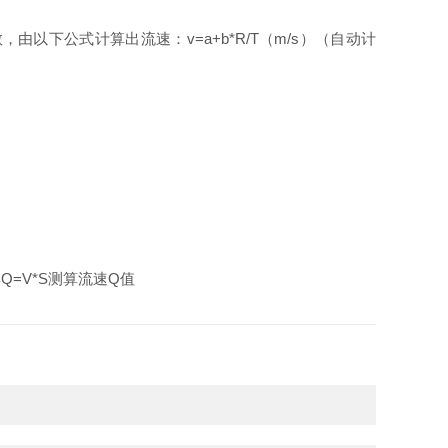
下公式计算出流速：v=a+b*R/T（m/s）（自动计
=V*S测算流速Q值