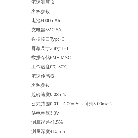
流速测算仪
名称
参数
电池
6000mAh
充电器
5V 2.5A
数据接口
Type-C
屏幕尺寸
2.8寸TFT
数据存储
6MB MSC
工作温度
0℃-50℃
流速传感器
名称
参数
起转速度
0.03m/s
公式范围
0.01—4.00m/s（可到5.00m/s）
供电电压
3.3V
测算误差
≤1.5%
测量深度
410mm