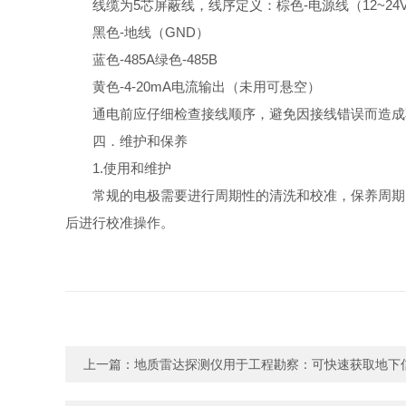
线缆为5芯屏蔽线，线序定义：棕色-电源线（12~24
黑色-地线（GND）
蓝色-485A绿色-485B
黄色-4-20mA电流输出（未用可悬空）
通电前应仔细检查接线顺序，避免因接线错误而造成
四．维护和保养
1.使用和维护
常规的电极需要进行周期性的清洗和校准，保养周期
后进行校准操作。
上一篇：
地质雷达探测仪用于工程勘察：可快速获取地下