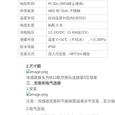
响应时间
约 30s (98%静止液体)
外壳材质
ABS 和 316L 不锈钢
温度补偿
自动温度补偿(M1820Z)
电缆长度
标配 5 米
供电电压
12-24VDC（0.4W@12V）
测量环境
温度 0~50℃（不结冰） ，< 0.2MPa
防水等级
IP68
安装方式
浸入式安装，NPT3/4 螺纹
2.尺寸图
传感器接头为M12航空插头连接器5芯母座
三．安装和电气连接
1.安装
注意：传感器安装时不能倒置或者水平安装，至少倾
2.电气安装